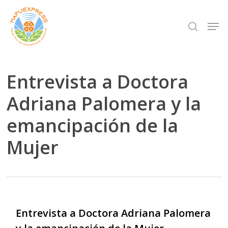
Skip
Men
search
to
Close
main
Menu
content
Entrevista a Doctora
Adriana Palomera y la
emancipación de la
Mujer
Entrevista a Doctora Adriana Palomera