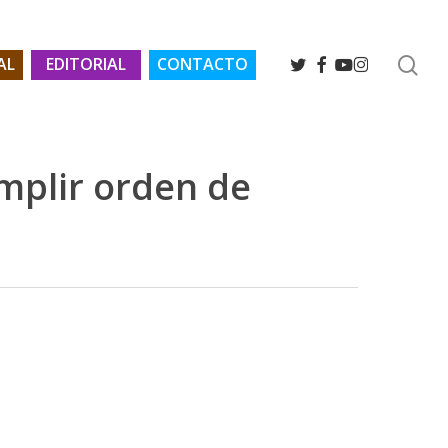
se
TWITTER
FACEBOOK
YOUTUBE
INSTAGRAM
AL
EDITORIAL
CONTACTO
mplir orden de