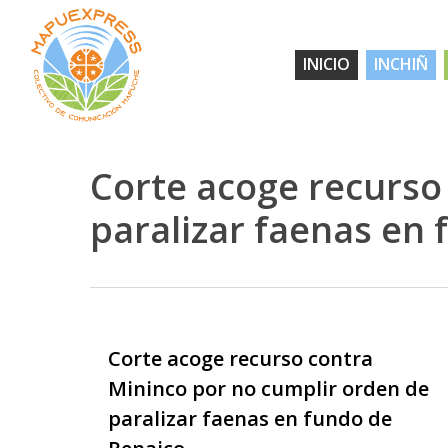
Skip
to
INICIO
INCHIÑ
main
content
Corte acoge recurso
paralizar faenas en
Hit enter to search or ESC to close
Corte acoge recurso contra
Mininco por no cumplir orden de
paralizar faenas en fundo de