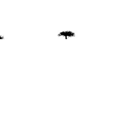
ente
ión Mapuche