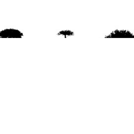
agradece la difusión del contenido
citando la fu
www.mapuexpress.org
ño 2000, ejerciendo el derecho a la comunicac
en Wallmapu.