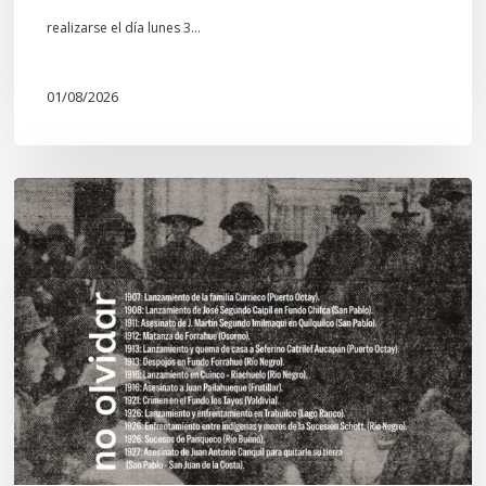
realizarse el día lunes 3…
01/08/2026
Chawrakawin:
Palimpsesto
explora
a
través
del
arte
las
tensiones