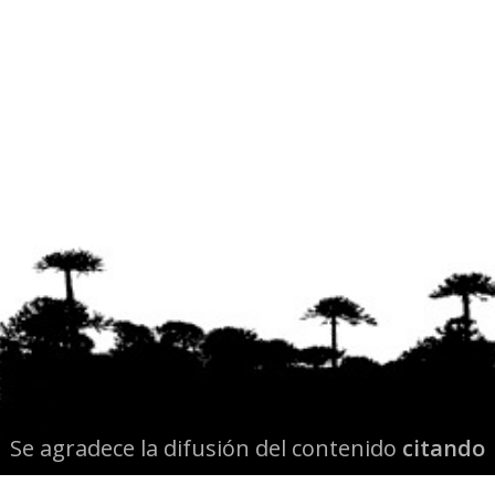
Se agradece la difusión del contenido
citando
la fuente www.mapuexpress.org