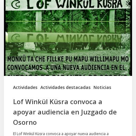
Winkül
Küsra
convoca
a
apoyar
audiencia
en
Juzgado
de
Actividades
Actividades destacadas
Noticias
Osorno
Lof Winkül Küsra convoca a
apoyar audiencia en Juzgado de
Osorno
El Lof Winkül Küsra convoca a apoyar nueva audiencia a