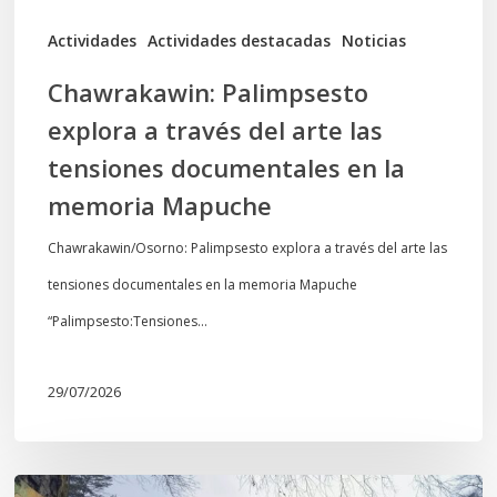
documentales
Actividades
Actividades destacadas
Noticias
en
Chawrakawin: Palimpsesto
la
explora a través del arte las
memoria
tensiones documentales en la
Mapuche
memoria Mapuche
Chawrakawin/Osorno: Palimpsesto explora a través del arte las
tensiones documentales en la memoria Mapuche
“Palimpsesto:Tensiones…
29/07/2026
En