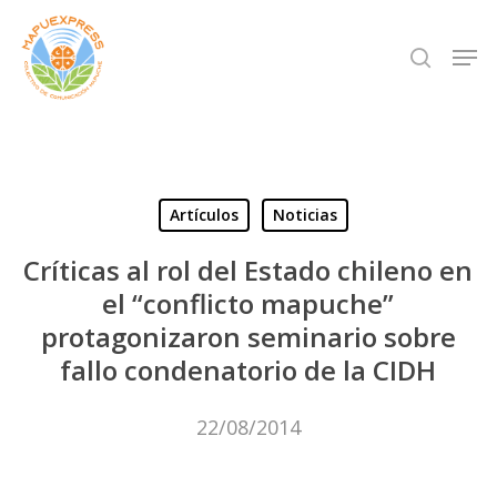
Skip
Men
search
to
Close
main
Menu
content
Artículos
Noticias
Críticas al rol del Estado chileno en
el “conflicto mapuche”
protagonizaron seminario sobre
fallo condenatorio de la CIDH
22/08/2014