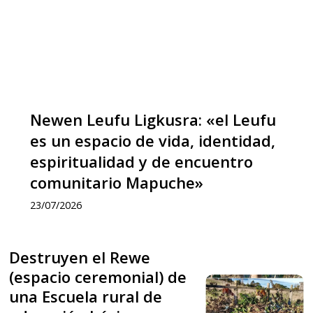
un
espacio
de
vida,
identidad,
Newen Leufu Ligkusra: «el Leufu
espiritualidad
es un espacio de vida, identidad,
y
espiritualidad y de encuentro
de
comunitario Mapuche»
encuentro
23/07/2026
comunitario
Mapuche»
Destruyen el Rewe
Destruyen
(espacio ceremonial) de
el
Destruyen
una Escuela rural de
Rewe
el