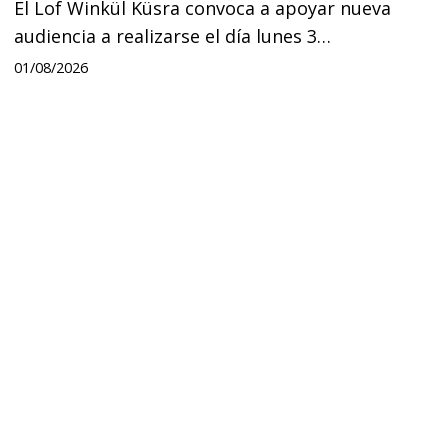
El Lof Winkül Küsra convoca a apoyar nueva
audiencia a realizarse el día lunes 3…
01/08/2026
Chawrakawin:
Palimpsesto
explora
a
través
del
arte
las
tensiones
documentales