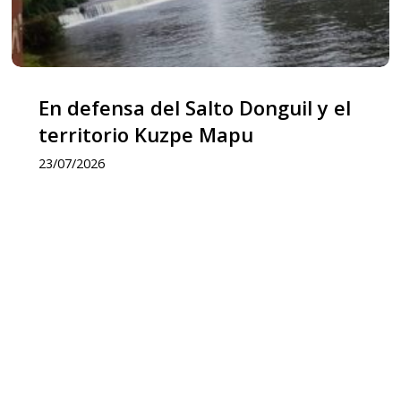
territorio
Kuzpe
Mapu
En defensa del Salto Donguil y el
territorio Kuzpe Mapu
23/07/2026
Newen
Leufu
Ligkusra:
«el
Leufu
es