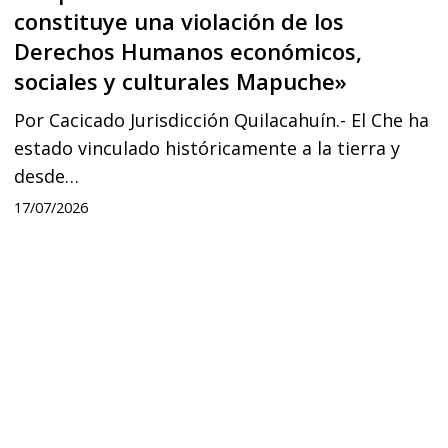
Humanos
constituye una violación de los
económicos,
Derechos Humanos económicos,
sociales y culturales Mapuche»
sociales
y
Por Cacicado Jurisdicción Quilacahuín.- El Che ha
culturales
estado vinculado históricamente a la tierra y
desde…
Mapuche»
17/07/2026
Destruyen
el
Rewe
(espacio
ceremonial)
de