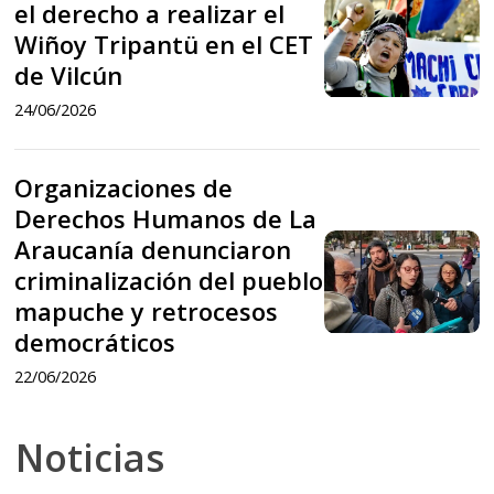
el derecho a realizar el
Niegan
Unidad
al
fin
Wiñoy Tripantü en el CET
al
de
Machi
de Vilcún
de
Machi
Búsqueda
Celestino
Unidad
24/06/2026
Celestino
de
el
de
el
Familiares
derecho
Búsqueda
Organizaciones de
Organizaciones
derecho
de
a
Derechos Humanos de La
de
de
a
Personas
realizar
Araucanía denunciaron
Organizaciones
Familiares
Derechos
realizar
Afectadas
el
criminalización del pueblo
de
de
Humanos
el
mapuche y retrocesos
por
Wiñoy
Derechos
Personas
de
democráticos
Wiñoy
Adopciones
Tripantü
Humanos
Afectadas
La
Tripantü
22/06/2026
Ilegales,
en
de
por
Araucanía
en
Forzadas
el
La
Adopciones
denunciaron
Noticias
el
o
CET
Araucanía
Ilegales,
criminalización
CET
Irregulares
de