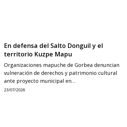
el
territorio
Kuzpe
Mapu
En defensa del Salto Donguil y el
territorio Kuzpe Mapu
Organizaciones mapuche de Gorbea denuncian
vulneración de derechos y patrimonio cultural
ante proyecto municipal en…
23/07/2026
Newen
Leufu
Ligkusra: