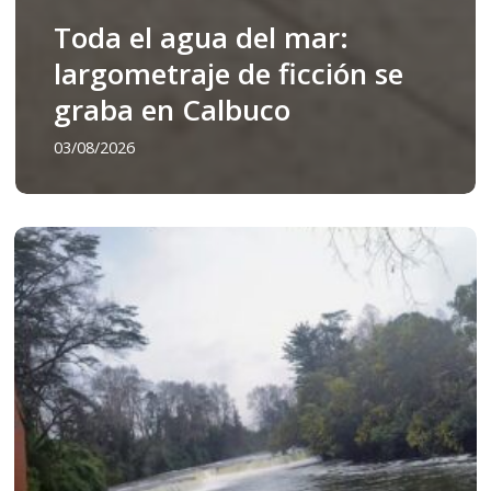
Toda el agua del mar:
largometraje de ficción se
graba en Calbuco
03/08/2026
En
defensa
del
Salto
Donguil
y
el