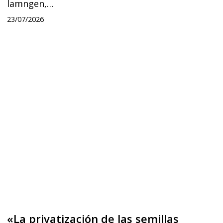
lamngen,…
Mapuche»
23/07/2026
«La
privatización
de
las
semillas
constituye
una
violación
de
los
Derechos
«La privatización de las semillas