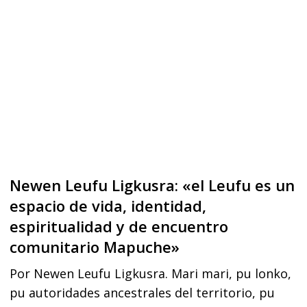
«el
Leufu
es
un
espacio
de
vida,
identidad,
Newen Leufu Ligkusra: «el Leufu es un
espiritualidad
espacio de vida, identidad,
y
espiritualidad y de encuentro
comunitario Mapuche»
de
encuentro
Por Newen Leufu Ligkusra. Mari mari, pu lonko,
comunitario
pu autoridades ancestrales del territorio, pu