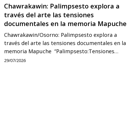
en
Chawrakawin: Palimpsesto explora a
la
través del arte las tensiones
memoria
documentales en la memoria Mapuche
Mapuche
Chawrakawin/Osorno: Palimpsesto explora a
través del arte las tensiones documentales en la
memoria Mapuche “Palimpsesto:Tensiones…
29/07/2026
En
defensa
del
Salto
Donguil
y