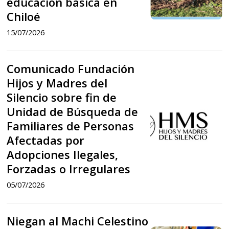
educación básica en
(espacio
Rewe
Chiloé
ceremonial)
(espacio
15/07/2026
de
ceremonial)
una
de
Comunicado Fundación
Comunicado
Escuela
una
Hijos y Madres del
Fundación
rural
Silencio sobre fin de
Escuela
Hijos
Unidad de Búsqueda de
Comunicado
de
rural
y
Familiares de Personas
Fundación
educación
de
Madres
Afectadas por
Hijos
básica
educación
Adopciones Ilegales,
del
y
en
básica
Forzadas o Irregulares
Silencio
Madres
Chiloé
en
05/07/2026
sobre
del
Chiloé
fin
Silencio
Niegan al Machi Celestino
de
Niegan
sobre