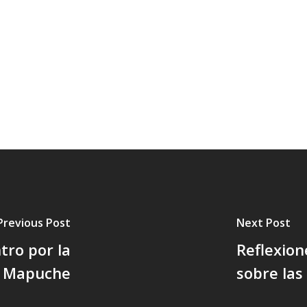
Previous Post
Next Post
tro por la
Reflexio
ma Mapuche
sobre las