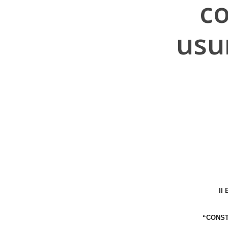
co
usu
II
Hit enter to search or ESC to close
“CONST