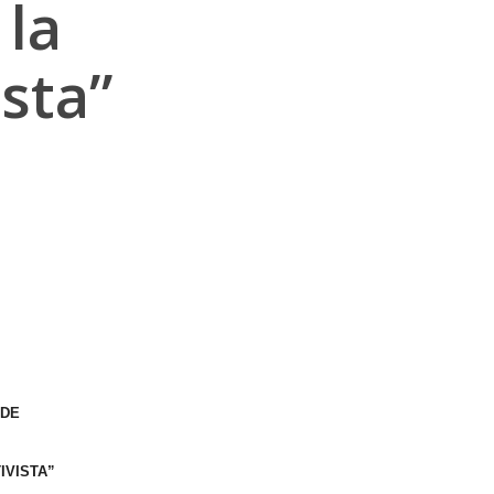
 la
sta”
NDE
IVISTA”