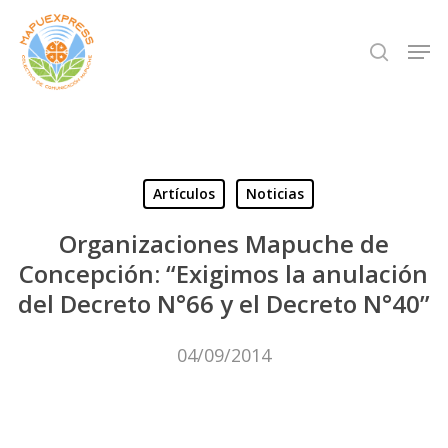
Skip
Men
search
to
Close
main
Menu
content
Artículos
Noticias
Organizaciones Mapuche de
Concepción: “Exigimos la anulación
del Decreto N°66 y el Decreto N°40”
04/09/2014