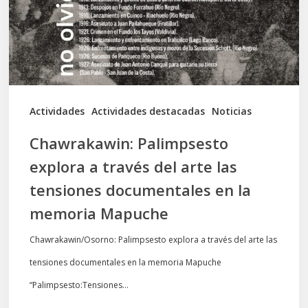
del
arte
las
tensiones
documentales
Actividades
Actividades destacadas
Noticias
en
Chawrakawin: Palimpsesto
la
explora a través del arte las
memoria
tensiones documentales en la
Mapuche
memoria Mapuche
Chawrakawin/Osorno: Palimpsesto explora a través del arte las
tensiones documentales en la memoria Mapuche
“Palimpsesto:Tensiones…