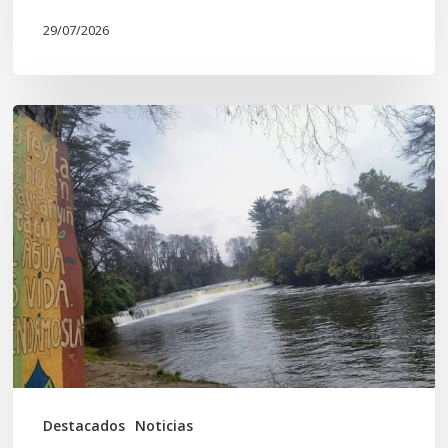
29/07/2026
En
defensa
del
Salto
Donguil
y
el
territorio
Kuzpe
Mapu
Destacados
Noticias