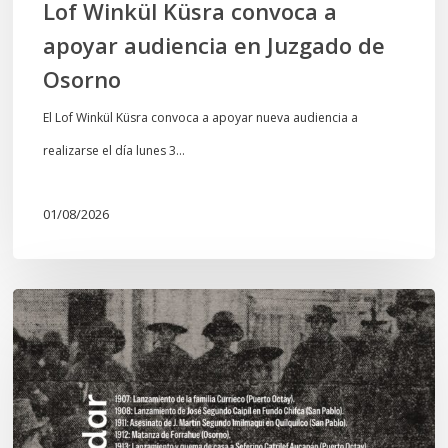
Lof Winkül Küsra convoca a
apoyar audiencia en Juzgado de
Osorno
El Lof Winkül Küsra convoca a apoyar nueva audiencia a
realizarse el día lunes 3…
01/08/2026
Chawrakawin:
Palimpsesto
explora
a
través