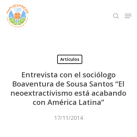
Skip
Men
search
to
Close
main
Menu
content
Artículos
Entrevista con el sociólogo
Boaventura de Sousa Santos “El
neoextractivismo está acabando
con América Latina”
17/11/2014