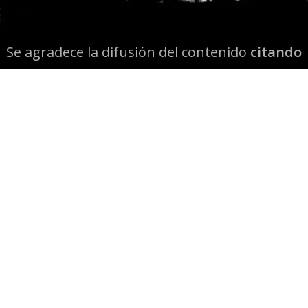
Se agradece la difusión del contenido
citando
la fuente www.mapuexpress.org
Desde el año 2000, ejerciendo el derecho a la
comunicación Mapuche en Wallmapu.