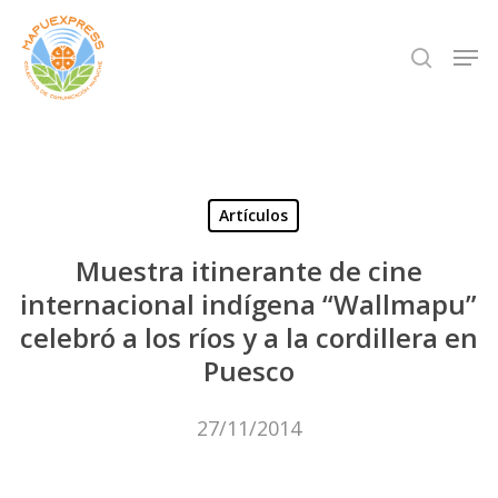
Skip
Men
search
to
Close
main
Menu
content
Artículos
Muestra itinerante de cine
internacional indígena “Wallmapu”
celebró a los ríos y a la cordillera en
Puesco
27/11/2014