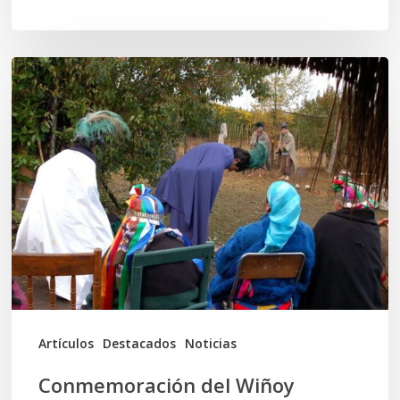
Conmemoración
del
Wiñoy
Tripantü
y
la
Sociedad
Mapuche
Ancestral
Artículos
Destacados
Noticias
Conmemoración del Wiñoy