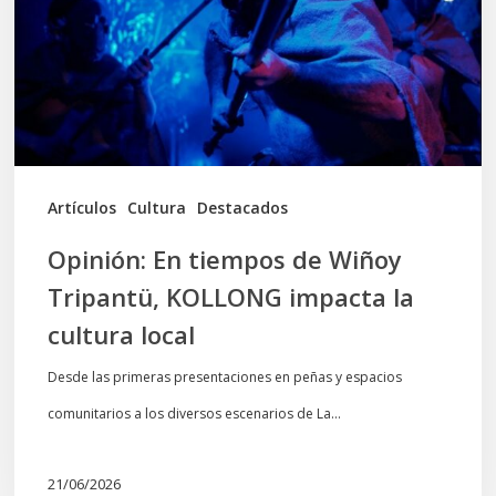
Wiñoy
Tripantü,
KOLLONG
impacta
la
cultura
Artículos
Cultura
Destacados
local
Opinión: En tiempos de Wiñoy
Tripantü, KOLLONG impacta la
cultura local
Desde las primeras presentaciones en peñas y espacios
comunitarios a los diversos escenarios de La…
21/06/2026