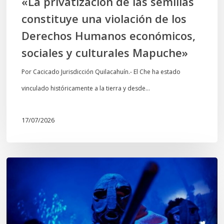
«La privatización de las semillas
Humanos
constituye una violación de los
económicos,
Derechos Humanos económicos,
sociales
sociales y culturales Mapuche»
y
culturales
Por Cacicado Jurisdicción Quilacahuín.- El Che ha estado
Mapuche»
vinculado históricamente a la tierra y desde…
17/07/2026
Opinión:
En
tiempos
de