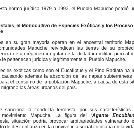
esta norma jurídica 1979 a 1993, el Pueblo Mapuche perdió 
stales, el Monocultivo de Especies Exóticas y los Proces
he
s en su gran mayoría operan en el ancestral territorio Ma
omunidades Mapuche reivindican las tierras de su propie
gencia de un régimen irregular de la dictadura militar, pero al
 le pertenecen jurídica y legítimamente al Pueblo Mapuche.
ecies exóticas como son el Eucaliptus y el Pino Radiata ha
s causando además la absorción de las napas subterráneas
 para el consumo de la población Mapuche, a causa de esta s
migrar a las áreas urbanas del país.
 sanciona la conducta terrorista, por sus característica
 movimiento Mapuche. La figura del “
Agente Encubier
esta situación podría provocar arbitrariedades vulnerando 
 de desconfianza en la convivencia social cotidiana en la vida 