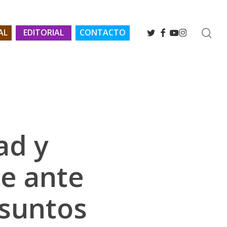
se
TWITTER
FACEBOOK
YOUTUBE
INSTAGRAM
AL
EDITORIAL
CONTACTO
ad y
e ante
asuntos