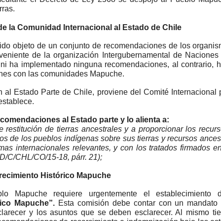
rras.
 la Comunidad Internacional al Estado de Chile
sido objeto de un conjunto de recomendaciones de los organis
niente de la organización Intergubernamental de Naciones 
 ni ha implementado ninguna recomendaciones, al contrario, h
iones con las comunidades Mapuche.
 al Estado Parte de Chile, proviene del Comité Internacional p
establece.
ecomendaciones al Estado parte y lo alienta a:
e restitución de tierras ancestrales y a proporcionar los recurs
os de los pueblos indígenas sobre sus tierras y recursos ances
s internacionales relevantes, y con los tratados firmados ent
D/C/CHL/CO/15-18, párr. 21);
arecimiento Histórico Mapuche
blo Mapuche requiere urgentemente el establecimiento 
rico Mapuche”.
Esta comisión debe contar con un mandato c
larecer y los asuntos que se deben esclarecer. Al mismo ti