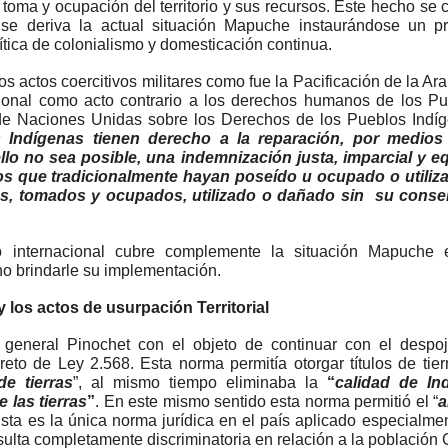
n, toma y ocupación del territorio y sus recursos. Este hecho s
n se deriva la actual situación Mapuche instaurándose un p
ítica de colonialismo y domesticación continua.
os actos coercitivos militares como fue la Pacificación de la Ar
cional como acto contrario a los derechos humanos de los Pu
de Naciones Unidas sobre los Derechos de los Pueblos Indíge
 Indígenas tienen derecho a la reparación, por medios 
llo no sea posible, una indemnización justa, imparcial y equi
rsos que tradicionalmente hayan poseído u ocupado o utiliz
s, tomados y ocupados, utilizado o dañado sin su consent
o internacional cubre complemente la situación Mapuche e
rno brindarle su implementación.
 y los actos de usurpación Territorial
l general Pinochet con el objeto de continuar con el despo
to de Ley 2.568. Esta norma permitía otorgar títulos de tie
e tierras
”, al mismo tiempo eliminaba la
“
calidad de I
e las tierras
”
. En este mismo sentido esta norma permitió el “
a
Esta es la única norma jurídica en el país aplicado especialm
sulta completamente discriminatoria en relación a la población 