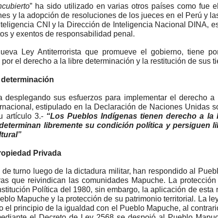
cubierto
” ha sido utilizado en varias otros países como fue 
nes y la adopción de resoluciones de los jueces en el Perú y l
teligencia CNI y la Dirección de Inteligencia Nacional DINA, es
os y exentos de responsabilidad penal.
eva Ley Antiterrorista que promueve el gobierno, tiene por 
or el derecho a la libre determinación y la restitución de sus t
re determinación
 desplegando sus esfuerzos para implementar el derecho a la
rnacional, estipulado en la Declaración de Naciones Unidas s
 artículo 3.-
“Los Pueblos Indígenas tienen derecho a la l
determinan libremente su condición política y persiguen l
tural”
 Propiedad Privada
 de turno luego de la dictadura militar, han respondido al Pue
erras que reivindican las comunidades Mapuche. La protección
stitución Política del 1980, sin embargo, la aplicación de esta
eblo Mapuche y la protección de su patrimonio territorial. La ley 
o el principio de la igualdad con el Pueblo Mapuche, al contrar
 mediante el Decreto de Ley 2568 se despojó al Pueblo Mapu