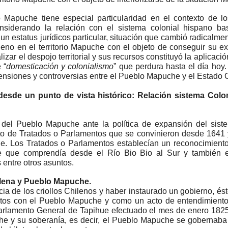
o Mapuche tiene especial particularidad en el contexto de l
nsiderando la relación con el sistema colonial hispano b
un estatus jurídicos particular, situación que cambió radicalme
leno en el territorio Mapuche con el objeto de conseguir su exp
zar el despojo territorial y sus recursos constituyó la aplicaci
 “
domesticación y colonialismo
” que perdura hasta el día ho
s tensiones y controversias entre el Pueblo Mapuche y el Estad
desde un punto de vista histórico: Relación sistema Colo
a del Pueblo Mapuche ante la política de expansión del sist
to de Tratados o Parlamentos que se convinieron desde 1641 
le. Los Tratados o Parlamentos establecían un reconocimiento 
 que comprendía desde el Río Bio Bio al Sur y también e
 entre otros asuntos.
hilena y Pueblo Mapuche.
a de los criollos Chilenos y haber instaurado un gobierno, éste
tos con el Pueblo Mapuche y como un acto de entendimiento
rlamento General de Tapihue efectuado el mes de enero 1825. 
uche y su soberanía, es decir, el Pueblo Mapuche se gobernaba e