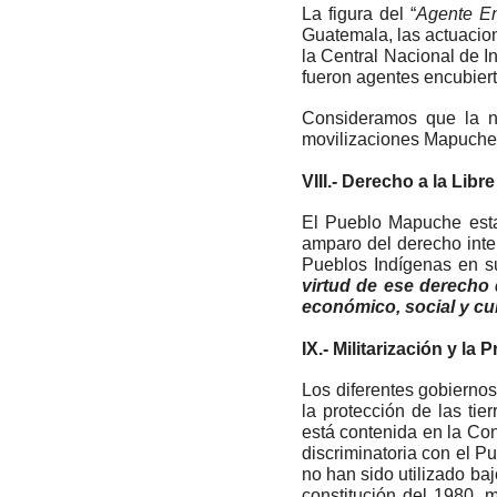
La figura del “
Agente En
Guatemala, las actuacio
la Central Nacional de In
fueron agentes encubiert
Consideramos que la nu
movilizaciones Mapuche p
VIII.- Derecho a la Lib
El Pueblo Mapuche esta
amparo del derecho inte
Pueblos Indígenas en su
virtud de ese derecho 
económico, social y cul
IX.- Militarización y la
Los diferentes gobiernos
la protección de las ti
está contenida en la Con
discriminatoria con el Pu
no han sido utilizado baj
constitución del 1980,