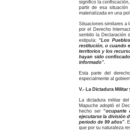
significo la confiscació
partir de esa situació
materializada en una pol
Situaciones similares a l
por el Derecho Interna
sentido la Declaración 
estipula:
“Los Pueblos
restitución, o cuando e
territorios y los recu
hayan sido confiscado
informado”.
Esta parte del derech
especialmente al gobie
V.- La Dictadura Militar
La dictadura militar de
Mapuche adoptó el Decre
hecho ser
“
ocupante d
ejecutarse la división d
periodo de 99 años
”
. 
que por su naturaleza re