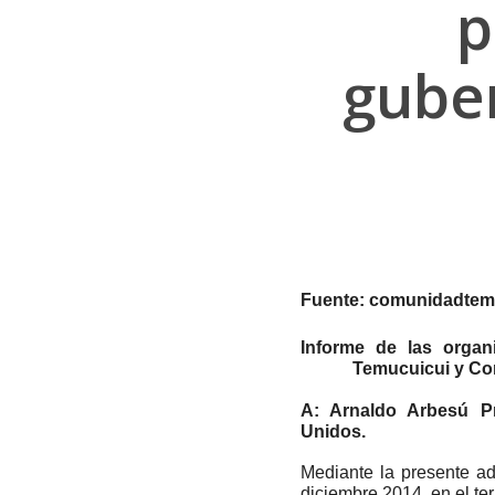
p
gube
comunidadtemu
Fuente:
Informe de las orga
Temucuicui y Co
A: Arnaldo Arbesú Pr
Unidos.
Hit enter to search or ESC to close
Mediante la presente ad
diciembre 2014, en el ter