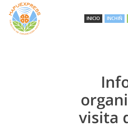
Skip
to
INICIO
INCHIÑ
main
content
Inf
organ
visita