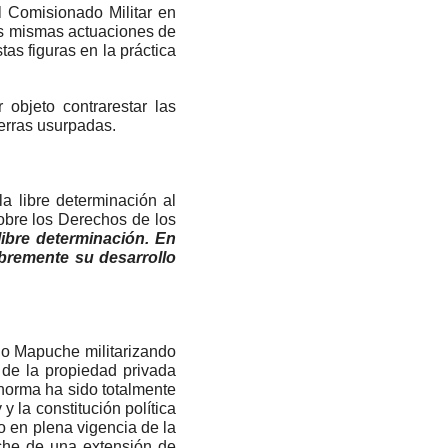
el Comisionado Militar en
as mismas actuaciones de
tas figuras en la práctica
objeto contrarestar las
ierras usurpadas.
 libre determinación al
obre los Derechos de los
ibre determinación. En
ibremente su desarrollo
blo Mapuche militarizando
 de la propiedad privada
 norma ha sido totalmente
y la constitución política
io en plena vigencia de la
che de una extensión de