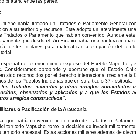
 bilateral entre las partes.
2
Chileno había firmado un Tratados o Parlamento General c
ión a su territorio y recursos. Este adoptó unilateralmente un
los Tratados o Parlamento que habían convenido. Aunque esta
esamente que desde el Rió Bio-bio había una frontera ocupa
ía fuertes militares para materializar la ocupación del terri
torial.
n especial de reconocimiento expreso del Pueblo Mapuche y su
s. Consideramos apropiado y oportuno que el Estado Chil
 sido reconocidos por el derecho internacional mediante la
os de los Pueblos Indígenas que en su artículo 37.- estipula
“
 los Tratados, acuerdos y otros arreglos concertados 
ocidos, observados y aplicados y a que los Estados a
tros arreglos constructivos”.
ilitares o Pacificación de la Araucanía
ar que había convenido un conjunto de Tratados o Parlament
del territorio Mapuche, tomo la decisión de invadir militarme
u territorio ancestral. Estas acciones militares además de die