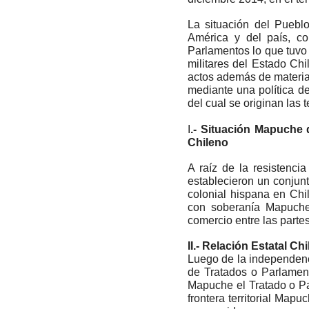
La situación del Puebl
América y del país, co
Parlamentos lo que tuvo 
militares del Estado Chi
actos además de materiali
mediante una política de
del cual se originan la
I
.- Situación Mapuche 
Chileno
A raíz de la resistenci
establecieron un conjun
colonial hispana en Chi
con soberanía Mapuche
comercio entre las partes
II.- Relación Estatal C
Luego de la independenci
de Tratados o Parlamen
Mapuche el Tratado o Pa
frontera territorial Map