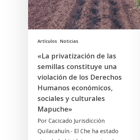
constituye
una
violación
de
Artículos
Noticias
los
«La privatización de las
Derechos
semillas constituye una
Humanos
violación de los Derechos
económicos,
Humanos económicos,
sociales
sociales y culturales
y
Mapuche»
culturales
Por Cacicado Jurisdicción
Mapuche»
Quilacahuín.- El Che ha estado