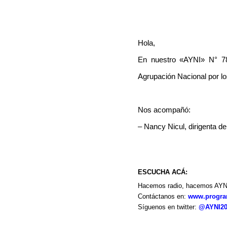
Hola,
En nuestro «AYNI» N° 78
Hit enter to search or ESC to close
Agrupación Nacional por l
Nos acompañó:
– Nancy Nicul, dirigenta d
ESCUCHA ACÁ:
Hacemos radio, hacemos AYN
Contáctanos en:
www.progra
Síguenos en twitter:
@AYNI20