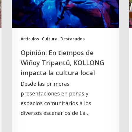
Tripantü,
l
KOLLONG
S
impacta
la
A
Artículos
Cultura
Destacados
cultura
Opinión: En tiempos de
local
Wiñoy Tripantü, KOLLONG
impacta la cultura local
Desde las primeras
presentaciones en peñas y
espacios comunitarios a los
diversos escenarios de La…