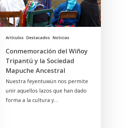
a
ociedad
Mapuche
ncestral
Artículos
Destacados
Noticias
Conmemoración del Wiñoy
Tripantü y la Sociedad
Mapuche Ancestral
Nuestra feyentuwün nos permite
unir aquellos lazos que han dado
forma a la cultura y…