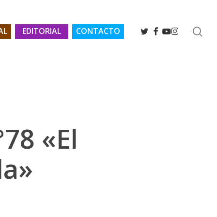
se
TWITTER
FACEBOOK
YOUTUBE
INSTAGRAM
AL
EDITORIAL
CONTACTO
°78 «El
da»