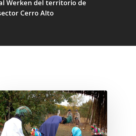
al Werken del territorio de
sector Cerro Alto
Conmemoración
el
iñoy
ripantü