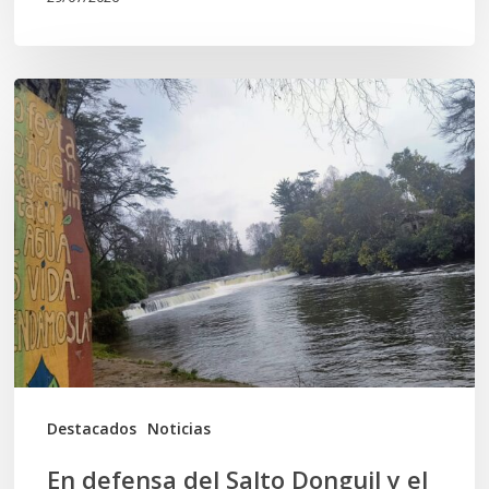
En
defensa
del
Salto
Donguil
y
el
territorio
Kuzpe
Mapu
Destacados
Noticias
En defensa del Salto Donguil y el