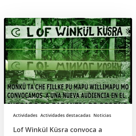
Related Posts
Lof
Winkül
Küsra
convoca
a
apoyar
audiencia
en
Juzgado
de
Actividades
Actividades destacadas
Noticias
Osorno
Lof Winkül Küsra convoca a