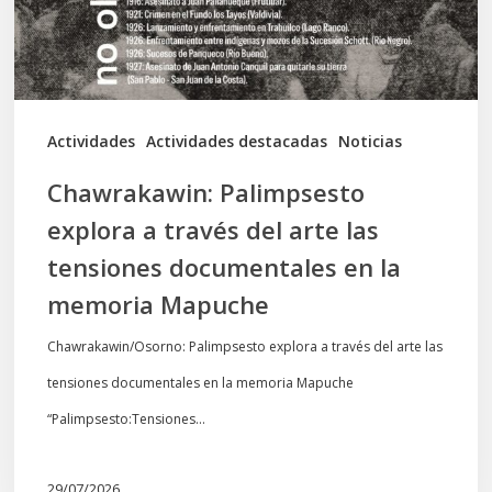
arte
las
tensiones
documentales
Actividades
Actividades destacadas
Noticias
en
Chawrakawin: Palimpsesto
la
explora a través del arte las
memoria
tensiones documentales en la
Mapuche
memoria Mapuche
Chawrakawin/Osorno: Palimpsesto explora a través del arte las
tensiones documentales en la memoria Mapuche
“Palimpsesto:Tensiones…
29/07/2026