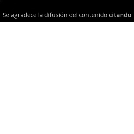
Se agradece la difusión del contenido
citando
la fuente www.mapuexpress.org
Desde el año 2000, ejerciendo el derecho a la
comunicación Mapuche en Wallmapu.