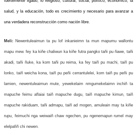
fuertemente ligado, lo religioso, cultural, social, político, económico, la
salud, y la educación, todo es crecimiento y necesario para avanzar a
una verdadera reconstrucción como nación libre.
Meli:
Newentuleaimun ta pu lof inkanieimn ta mun mapumu wallontu
mapu mew. fey ka kiñe chaliwun ka kiñe futra pangko tañi pu ñawe, tañi
akadi, tañi ñuke, ka kom tañi pu reima, ka fey taiñ pu machi, taiñ pu
lonko, taiñ weicha kona, taiñ pu peñi cerrantulelei, kom taiñ pu peñi pu
lamien, newentuleaimun mute, yewekelaim nmgumekelaimn inchiñ ta
mapuche feimu aflaiai taiñ mapuche dugu, taiñ mapuche kimun, taiñ
mapuche rakiduam, tañi admapu, taiñ ad mogen, amuleain may ta kiñe
rupu, feimuchi nga weiwaiñ chaw ngechen, pu ngenemapun rumel may
elelpafiñ chi newen.