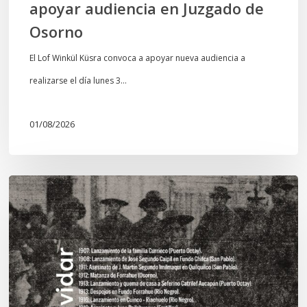
apoyar audiencia en Juzgado de
Osorno
El Lof Winkül Küsra convoca a apoyar nueva audiencia a
realizarse el día lunes 3…
01/08/2026
Chawrakawin:
Palimpsesto
explora
a
través
del