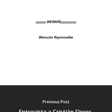
¡¡¡¡¡¡¡¡¡¡ WEWAIÑ¡¡¡¡¡¡¡¡¡¡¡¡¡¡¡¡
Wenuche Rayinmañke
Previous Post
Entrevista a Cristián Flores,