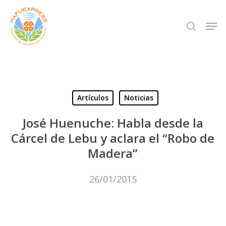
Skip
Men
search
to
Close
main
Menu
content
Artículos
Noticias
José Huenuche: Habla desde la
Cárcel de Lebu y aclara el “Robo de
Madera”
26/01/2015