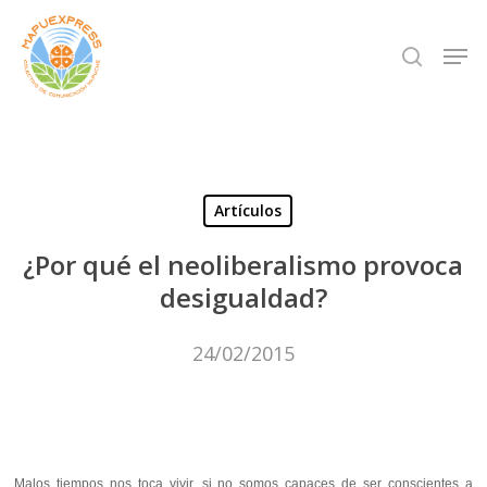
Skip
Men
search
to
Close
main
Menu
content
Artículos
¿Por qué el neoliberalismo provoca
desigualdad?
24/02/2015
Malos tiempos nos toca vivir, si no somos capaces de ser conscientes a