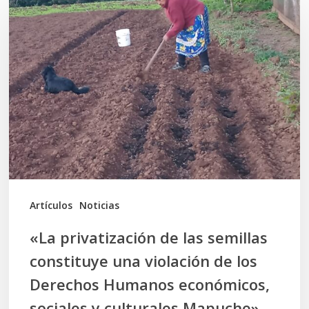
privatización
de
las
semillas
constituye
una
violación
de
los
Artículos
Noticias
Derechos
«La privatización de las semillas
Humanos
constituye una violación de los
económicos,
Derechos Humanos económicos,
sociales
sociales y culturales Mapuche»