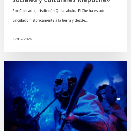
y
culturales
Por Cacicado Jurisdicción Quilacahuín.- El Che ha estado
Mapuche»
vinculado históricamente a la tierra y desde…
17/07/2026
Opinión:
En
tiempos
de
Wiñoy
Tripantü,
KOLLONG