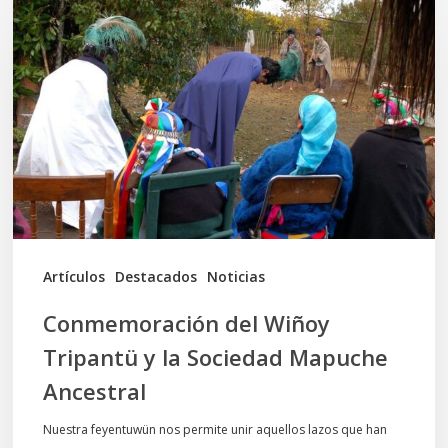
del
Wiñoy
Tripantü
y
la
Sociedad
Mapuche
Ancestral
Artículos
Destacados
Noticias
Conmemoración del Wiñoy
Tripantü y la Sociedad Mapuche
Ancestral
Nuestra feyentuwün nos permite unir aquellos lazos que han