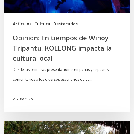
impacta
la
cultura
Artículos
Cultura
Destacados
local
Opinión: En tiempos de Wiñoy
Tripantü, KOLLONG impacta la
cultura local
Desde las primeras presentaciones en peñas y espacios
comunitarios a los diversos escenarios de La…
21/06/2026
Conmemoración