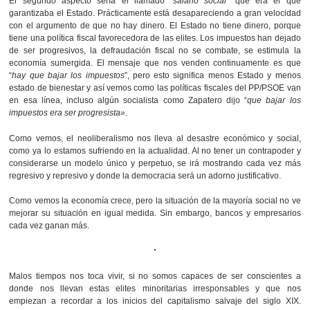
El segundo aspecto sería el llamado “
salario social
” que era el que
garantizaba el Estado. Prácticamente está desapareciendo a gran velocidad
con el argumento de que no hay dinero. El Estado no tiene dinero, porque
tiene una política fiscal favorecedora de las elites. Los impuestos han dejado
de ser progresivos, la defraudación fiscal no se combate, se estimula la
economía sumergida. El mensaje que nos venden continuamente es que
“
hay que bajar los impuestos
”, pero esto significa menos Estado y menos
estado de bienestar y así vemos como las políticas fiscales del PP/PSOE van
en esa línea, incluso algún socialista como Zapatero dijo “
que bajar los
impuestos era ser progresista».
Como vemos, el neoliberalismo nos lleva al desastre económico y social,
como ya lo estamos sufriendo en la actualidad. Al no tener un contrapoder y
considerarse un modelo único y perpetuo, se irá mostrando cada vez más
regresivo y represivo y donde la democracia será un adorno justificativo.
Como vemos la economía crece, pero la situación de la mayoría social no ve
mejorar su situación en igual medida. Sin embargo, bancos y empresarios
cada vez ganan más.
Malos tiempos nos toca vivir, si no somos capaces de ser conscientes a
donde nos llevan estas elites minoritarias irresponsables y que nos
empiezan a recordar a los inicios del capitalismo salvaje del siglo XIX.