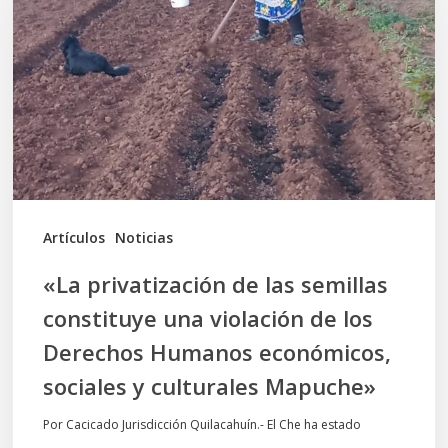
las
semillas
constituye
una
violación
de
los
Artículos
Noticias
Derechos
«La privatización de las semillas
Humanos
constituye una violación de los
económicos,
Derechos Humanos económicos,
sociales
sociales y culturales Mapuche»
y
culturales
Por Cacicado Jurisdicción Quilacahuín.- El Che ha estado