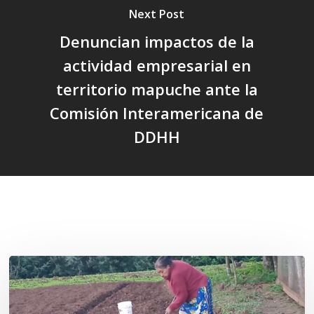
Next Post
Denuncian impactos de la
actividad empresarial en
territorio mapuche ante la
Comisión Interamericana de
DDHH
Related Posts
«La
privatización
de