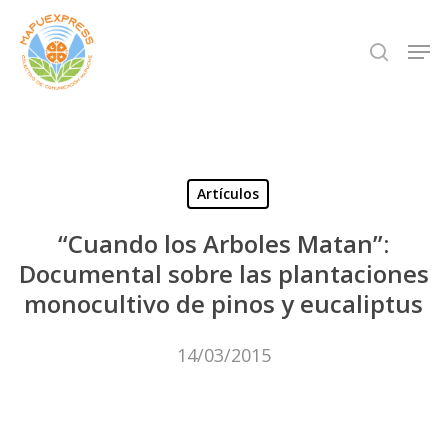
Skip
Men
search
to
Close
main
Menu
content
Artículos
“Cuando los Arboles Matan”:
Documental sobre las plantaciones
monocultivo de pinos y eucaliptus
14/03/2015