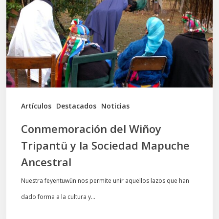
Tripantü
y
la
Sociedad
Mapuche
Ancestral
Artículos
Destacados
Noticias
Conmemoración del Wiñoy
Tripantü y la Sociedad Mapuche
Ancestral
Nuestra feyentuwün nos permite unir aquellos lazos que han
dado forma a la cultura y…