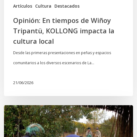
cultura
Artículos
Cultura
Destacados
local
Opinión: En tiempos de Wiñoy
Tripantü, KOLLONG impacta la
cultura local
Desde las primeras presentaciones en peñas y espacios
comunitarios a los diversos escenarios de La…
21/06/2026
Conmemoración
del
Wiñoy