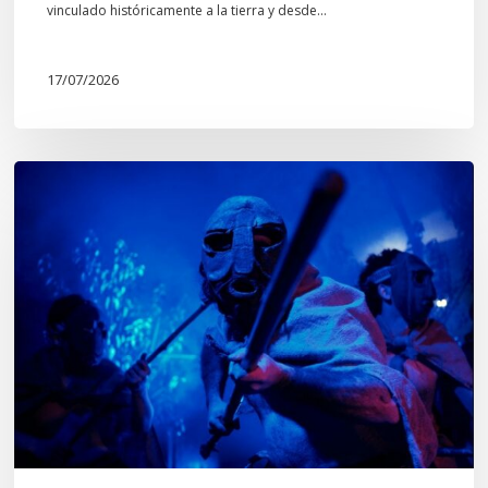
Mapuche»
vinculado históricamente a la tierra y desde…
17/07/2026
Opinión:
En
tiempos
de
Wiñoy
Tripantü,
KOLLONG
impacta
la