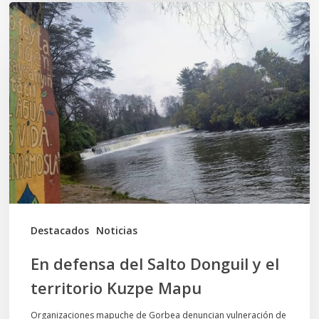
En
defensa
del
Salto
Donguil
y
el
territorio
Kuzpe
Mapu
Destacados
Noticias
En defensa del Salto Donguil y el
territorio Kuzpe Mapu
Organizaciones mapuche de Gorbea denuncian vulneración de