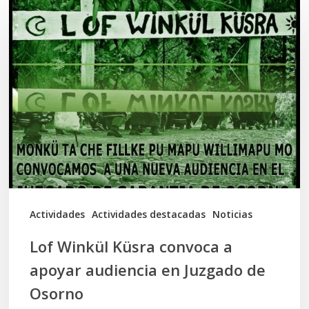
Lof
Winkül
Küsra
convoca
a
apoyar
audiencia
en
Juzgado
de
Actividades
Actividades destacadas
Noticias
Osorno
Lof Winkül Küsra convoca a
apoyar audiencia en Juzgado de
Osorno