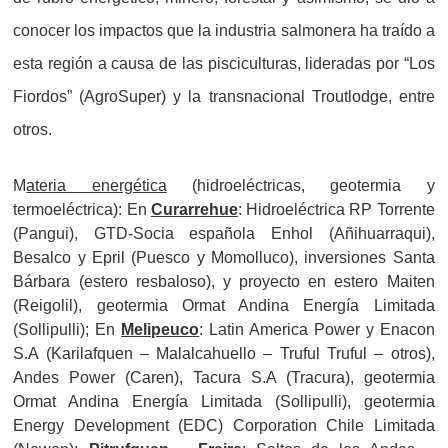
conocer los impactos que la industria salmonera ha traído a
esta región a causa de las pisciculturas, lideradas por “Los
Fiordos” (AgroSuper) y la transnacional Troutlodge, entre
otros.
M
ateria energética
(hidroeléctricas, geotermia y
termoeléctrica): En
Curarrehue
: Hidroeléctrica RP Torrente
(Pangui), GTD-Socia española Enhol (Añihuarraqui),
Besalco y Epril (Puesco y Momolluco), inversiones Santa
Bárbara (estero resbaloso), y proyecto en estero Maiten
(Reigolil), geotermia Ormat Andina Energía Limitada
(Sollipulli); En
Melipeuco
: Latin America Power y Enacon
S.A (Karilafquen – Malalcahuello – Truful Truful – otros),
Andes Power (Caren), Tacura S.A (Tracura), geotermia
Ormat Andina Energía Limitada (Sollipulli), geotermia
Energy Development (EDC) Corporation Chile Limitada