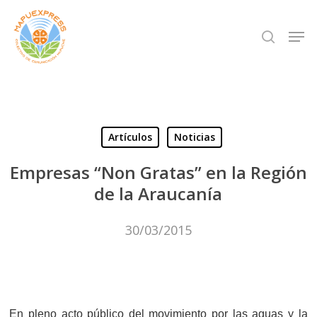
Skip
Men
search
to
Close
main
Menu
content
Artículos
Noticias
Empresas “Non Gratas” en la Región
de la Araucanía
30/03/2015
En pleno acto público del movimiento por las aguas y la