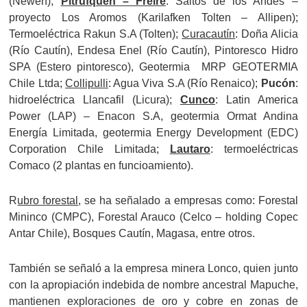
(Newen);
Pitrufquen – Freire
: Saltos de los Andes –
proyecto Los Aromos (Karilafken Tolten – Allipen);
Termoeléctrica Rakun S.A (Tolten);
Curacautín
: Doña Alicia
(Río Cautín), Endesa Enel (Río Cautín), Pintoresco Hidro
SPA (Estero pintoresco), Geotermia MRP GEOTERMIA
Chile Ltda;
Collipulli
: Agua Viva S.A (Río Renaico);
Pucón
:
hidroeléctrica Llancafil (Licura);
Cunco
: Latin America
Power (LAP) – Enacon S.A, geotermia Ormat Andina
Energía Limitada, geotermia Energy Development (EDC)
Corporation Chile Limitada;
Lautaro
: termoeléctricas
Comaco (2 plantas en funcioamiento).
R
ubro forestal
, se ha señalado a empresas como: Forestal
Mininco (CMPC), Forestal Arauco (Celco – holding Copec
Antar Chile), Bosques Cautín, Magasa, entre otros.
También se señaló a la empresa minera Lonco, quien junto
con la apropiación indebida de nombre ancestral Mapuche,
mantienen exploraciones de oro y cobre en zonas de