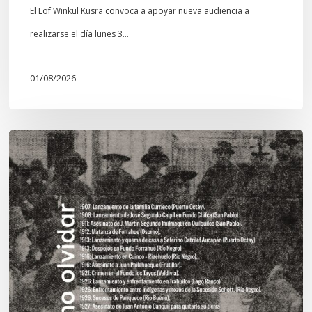
El Lof Winkül Küsra convoca a apoyar nueva audiencia a
realizarse el día lunes 3…
01/08/2026
Chawrakawin:
Palimpsesto
explora
a
través
del
arte
las