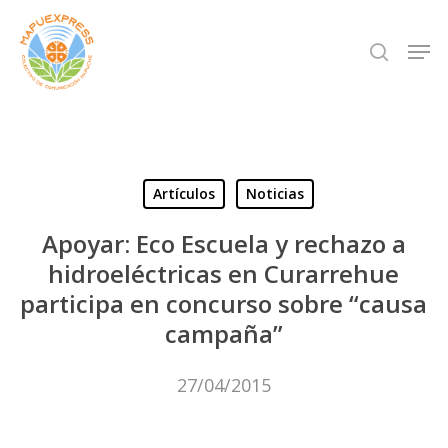
Skip
Men
search
to
Close
main
Menu
content
Artículos
Noticias
Apoyar: Eco Escuela y rechazo a
hidroeléctricas en Curarrehue
participa en concurso sobre “causa
campaña”
27/04/2015