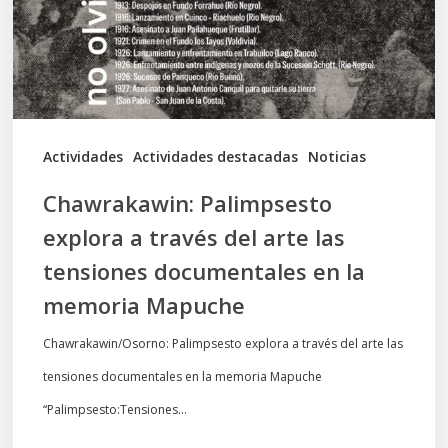
del
arte
las
tensiones
documentales
Actividades
Actividades destacadas
Noticias
en
Chawrakawin: Palimpsesto
la
explora a través del arte las
memoria
tensiones documentales en la
Mapuche
memoria Mapuche
Chawrakawin/Osorno: Palimpsesto explora a través del arte las
tensiones documentales en la memoria Mapuche
“Palimpsesto:Tensiones…