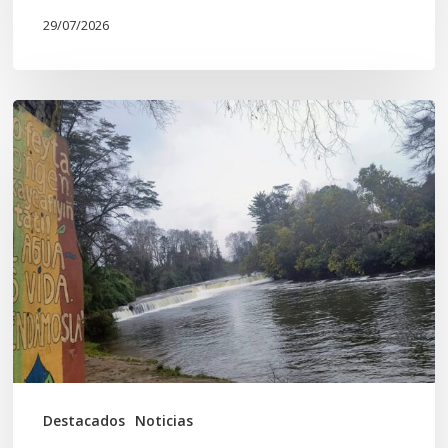
29/07/2026
En
defensa
del
Salto
Donguil
y
el
territorio
Kuzpe
Mapu
Destacados
Noticias