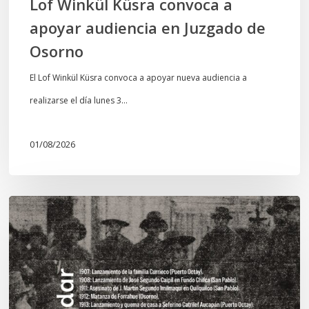
Lof Winkül Küsra convoca a
apoyar audiencia en Juzgado de
Osorno
El Lof Winkül Küsra convoca a apoyar nueva audiencia a
realizarse el día lunes 3…
01/08/2026
Chawrakawin:
Palimpsesto
explora
a
través