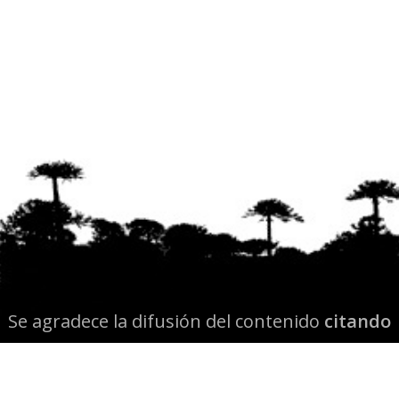
Se agradece la difusión del contenido
citando
la fuente www.mapuexpress.org