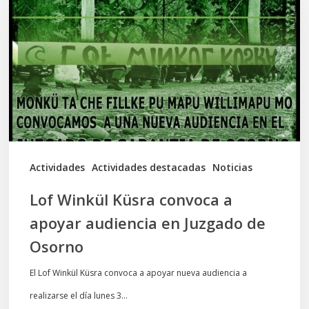
Küsra
convoca
a
apoyar
audiencia
en
Juzgado
de
Actividades
Actividades destacadas
Noticias
Osorno
Lof Winkül Küsra convoca a
apoyar audiencia en Juzgado de
Osorno
El Lof Winkül Küsra convoca a apoyar nueva audiencia a
realizarse el día lunes 3…