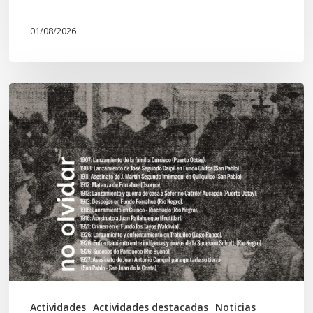
01/08/2026
Chawrakawin:
Palimpsesto
explora
a
través
del
arte
las
tensiones
documentales
Actividades
Actividades destacadas
Noticias