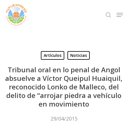
Skip
Men
search
to
Close
main
Menu
content
Artículos
Noticias
Tribunal oral en lo penal de Angol
absuelve a Víctor Queipul Huaiquil,
reconocido Lonko de Malleco, del
delito de “arrojar piedra a vehículo
en movimiento
29/04/2015