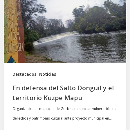
del
Salto
Donguil
y
el
territorio
Kuzpe
Mapu
Destacados
Noticias
En defensa del Salto Donguil y el
territorio Kuzpe Mapu
Organizaciones mapuche de Gorbea denuncian vulneración de
derechos y patrimonio cultural ante proyecto municipal en…