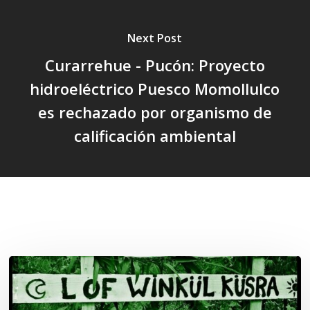
Next Post
Curarrehue - Pucón: Proyecto
hidroeléctrico Puesco Momollulco
es rechazado por organismo de
calificación ambiental
Related Posts
Lof
Winkül