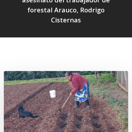
forestal Arauco, Rodrigo
Cisternas
Related Posts
«La
privatización
de
las
semillas
constituye