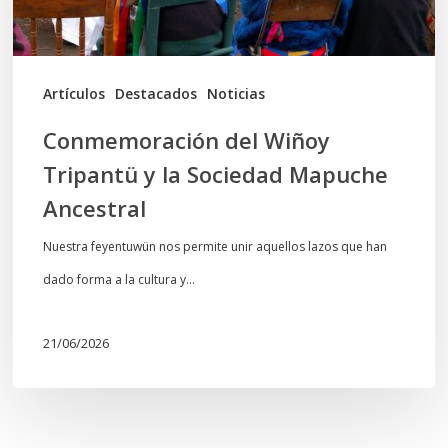
Mapuche
Ancestral
Artículos
Destacados
Noticias
Conmemoración del Wiñoy
Tripantü y la Sociedad Mapuche
Ancestral
Nuestra feyentuwün nos permite unir aquellos lazos que han
dado forma a la cultura y…
21/06/2026