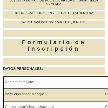
JUEVES 07 DE MAYO DE 2015, 15:00 HRS., AUDITÓRIUM “SELVA
SAAVEDRA”
BIBLIOTECA CENTRAL, UNIVERSIDAD DE LA FRONTERA
AVDA. FRANCISCO SALAZAR 01145, TEMUCO.
Formulario de
Inscripción
DATOS PERSONALES:
Nombre completo:
Institución donde trabaja:
D
Correo electrónico institucional:
C