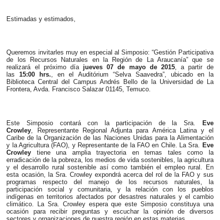
Estimadas y estimados,
Queremos invitarles muy en especial al
Simposio: “Gestión Participativa
de los Recursos Naturales en la Región de La Araucanía” que se
realizará el próximo día
jueves 07 de mayo de 2015
, a partir de
las
15:00 hrs.
, en el Auditórium “Selva Saavedra”, ubicado en la
Biblioteca Central del Campus Andrés Bello de la Universidad de La
Frontera, Avda. Francisco Salazar 01145, Temuco.
Este Simposio contará con la participación de la Sra.
Eve
Crowley
,
Representante Regional Adjunta para América Latina y el
Caribe de la Organización de las Naciones Unidas para la Alimentación
y la Agricultura (FAO), y Representante de la FAO en Chile. La Sra.
Eve
Crowley
tiene una amplia trayectoria en temas tales como la
erradicación de la pobreza, los medios de vida sostenibles, la agricultura
y el desarrollo rural sostenible así como también el empleo rural.
En
esta ocasión, la Sra. Crowley expondrá acerca del rol de la FAO y sus
programas respecto del manejo de los recursos naturales, la
participación social y comunitaria, y la relación con los pueblos
indígenas en territorios afectados por desastres naturales y el cambio
climático. La Sra. Crowley espera que este Simposio constituya una
ocasión para recibir preguntas y escuchar la opinión de diversos
sectores y organizaciones de nuestra región en estas materias.