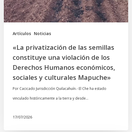
una
violación
de
los
Artículos
Noticias
Derechos
«La privatización de las semillas
Humanos
constituye una violación de los
económicos,
Derechos Humanos económicos,
sociales
sociales y culturales Mapuche»
y
culturales
Por Cacicado Jurisdicción Quilacahuín.- El Che ha estado
Mapuche»
vinculado históricamente a la tierra y desde…
17/07/2026