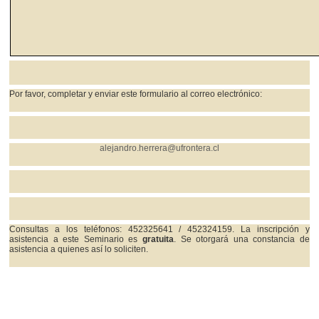
Por favor, completar y enviar este formulario al
correo electrónico:
alejandro.herrera@ufrontera.cl
Consultas
a los teléfonos: 452325641 / 452324159. La inscripción y
asistencia a este Seminario es
gratuita
. Se otorgará una constancia de
asistencia a quienes así lo soliciten.