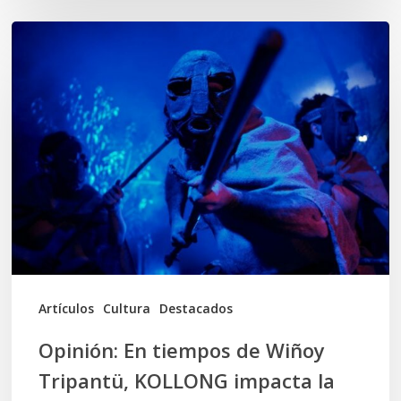
Opinión:
En
tiempos
de
Wiñoy
Tripantü,
KOLLONG
impacta
la
cultura
Artículos
Cultura
Destacados
local
Opinión: En tiempos de Wiñoy
Tripantü, KOLLONG impacta la