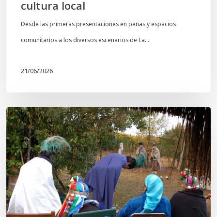
cultura local
Desde las primeras presentaciones en peñas y espacios
comunitarios a los diversos escenarios de La…
21/06/2026
Conmemoración
del
Wiñoy
Tripantü
y
la
Sociedad