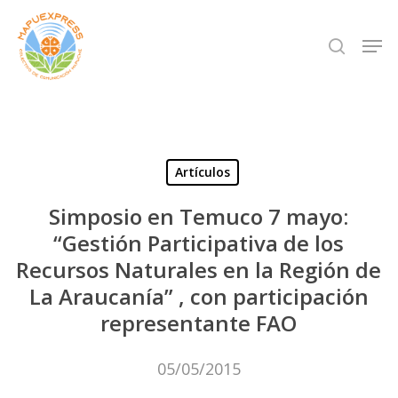
Skip
Men
search
to
Close
main
Menu
content
Artículos
Simposio en Temuco 7 mayo:
“Gestión Participativa de los
Recursos Naturales en la Región de
La Araucanía” , con participación
representante FAO
05/05/2015