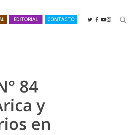
se
TWITTER
FACEBOOK
YOUTUBE
INSTAGRAM
AL
EDITORIAL
CONTACTO
N° 84
rica y
rios en