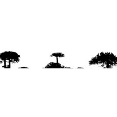
agradece la difusión del contenido
citando la fu
www.mapuexpress.org