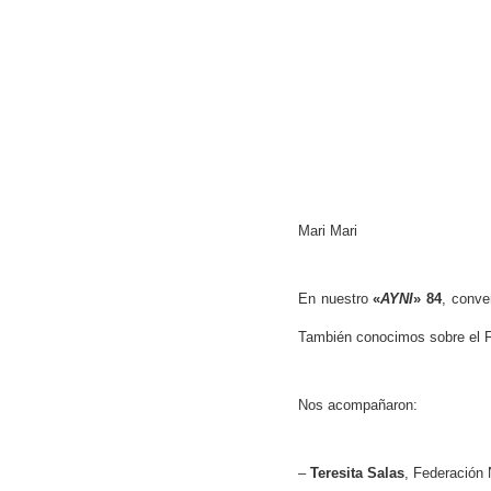
Hit enter to search or ESC to close
Mari Mari
En nuestro
«
AYNI
» 84
, conve
También conocimos sobre el Fe
Nos acompañaron:
–
Teresita Salas
, Federación