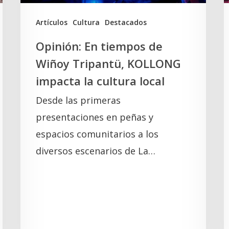
impacta
la
A
Artículos
Cultura
Destacados
cultura
Opinión: En tiempos de
local
Wiñoy Tripantü, KOLLONG
impacta la cultura local
Desde las primeras
presentaciones en peñas y
espacios comunitarios a los
diversos escenarios de La…