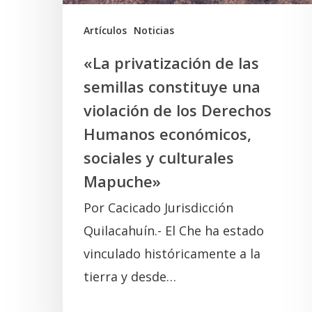
violación
de
Artículos
Noticias
los
«La privatización de las
Derechos
semillas constituye una
Humanos
violación de los Derechos
económicos,
Humanos económicos,
sociales
sociales y culturales
y
Mapuche»
culturales
Por Cacicado Jurisdicción
Mapuche»
Quilacahuín.- El Che ha estado
vinculado históricamente a la
tierra y desde…