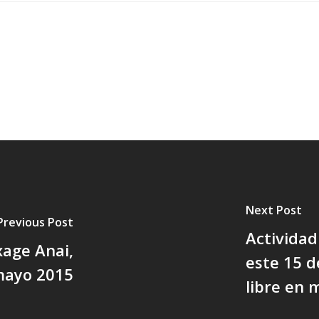
Next Post
Previous Post
Activida
age Anai,
este 15 d
 mayo 2015
libre en m