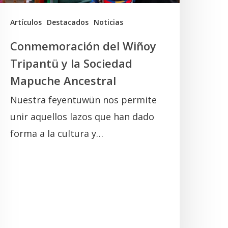
Mapuche
ncestral
Artículos
Destacados
Noticias
Conmemoración del Wiñoy
Tripantü y la Sociedad
Mapuche Ancestral
Nuestra feyentuwün nos permite
unir aquellos lazos que han dado
forma a la cultura y…