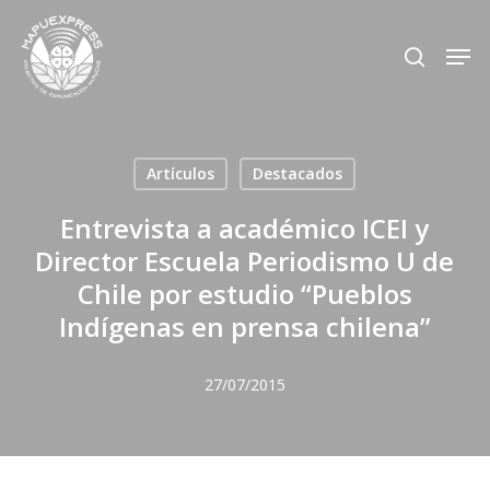
Skip
Men
search
to
Close
main
Menu
content
Artículos
Destacados
Entrevista a académico ICEI y
Director Escuela Periodismo U de
Chile por estudio “Pueblos
Indígenas en prensa chilena”
27/07/2015