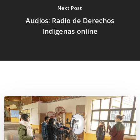
Next Post
Audios: Radio de Derechos
Indígenas online
Related Posts
Toda
el
agua
del