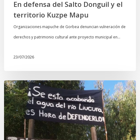
En defensa del Salto Donguil y el
territorio Kuzpe Mapu
Organizaciones mapuche de Gorbea denuncian vulneración de
derechos y patrimonio cultural ante proyecto municipal en…
23/07/2026
Newen
Leufu
Ligkusra:
«el
Leufu
es