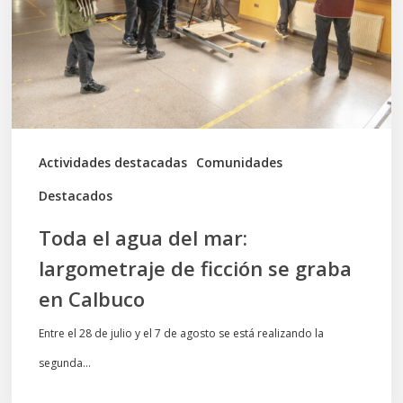
mar:
largometraje
de
ficción
se
graba
Actividades destacadas
Comunidades
en
Destacados
Calbuco
Toda el agua del mar:
largometraje de ficción se graba
en Calbuco
Entre el 28 de julio y el 7 de agosto se está realizando la
segunda…