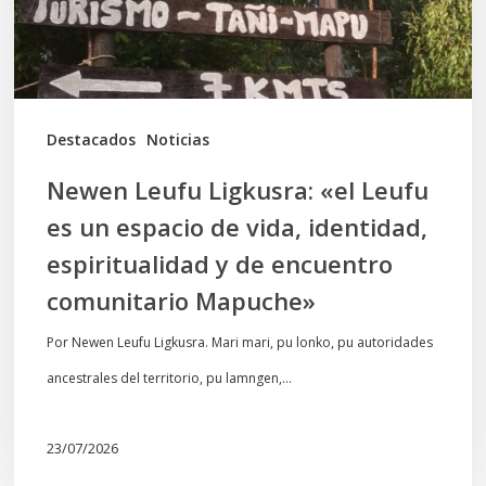
un
espacio
de
vida,
Destacados
Noticias
identidad,
Newen Leufu Ligkusra: «el Leufu
espiritualidad
es un espacio de vida, identidad,
y
espiritualidad y de encuentro
de
comunitario Mapuche»
encuentro
comunitario
Por Newen Leufu Ligkusra. Mari mari, pu lonko, pu autoridades
Mapuche»
ancestrales del territorio, pu lamngen,…
23/07/2026