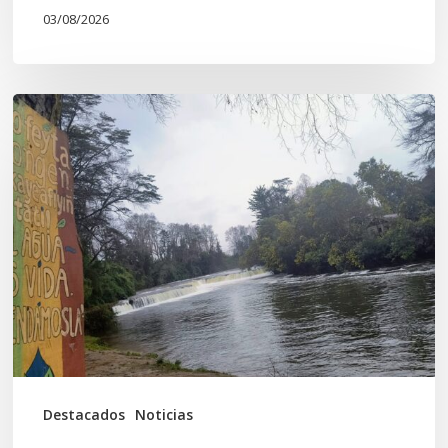
03/08/2026
En
defensa
del
Salto
Donguil
y
el
territorio
Kuzpe
Mapu
Destacados
Noticias