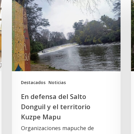
En
defensa
L
del
L
Salto
«
Donguil
L
y
e
el
territorio
e
Kuzpe
d
Destacados
Noticias
Mapu
v
En defensa del Salto
i
Donguil y el territorio
e
Kuzpe Mapu
y
Organizaciones mapuche de
d