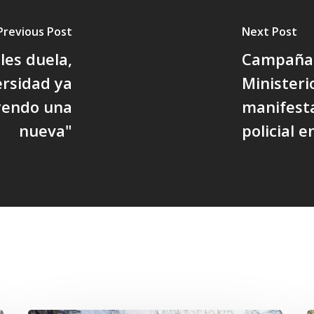
Previous Post
Next Post
les duela,
Campaña 
ersidad ya
Ministeri
uyendo una
manifesta
nueva"
policial 