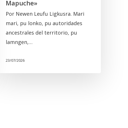
Mapuche»
ncuentro
Por Newen Leufu Ligkusra. Mari
omunitario
mari, pu lonko, pu autoridades
Mapuche»
ancestrales del territorio, pu
lamngen,…
23/07/2026