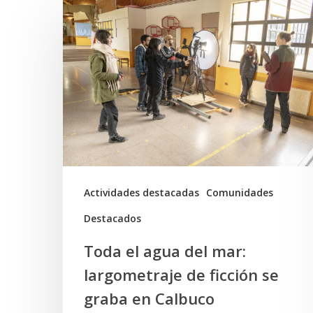
Toda
el
agua
del
mar:
largometraje
de
ficción
se
Actividades destacadas
Comunidades
graba
Destacados
en
Toda el agua del mar:
Calbuco
largometraje de ficción se
graba en Calbuco