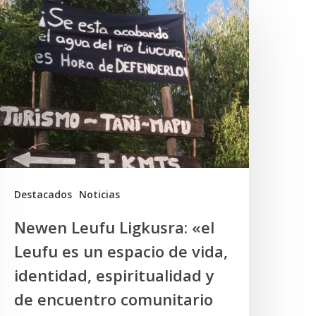
Newen
eufu
igkusra:
el
eufu
s
un
spacio
e
Destacados
Noticias
ida,
Newen Leufu Ligkusra: «el
dentidad,
Leufu es un espacio de vida,
spiritualidad
identidad, espiritualidad y
de encuentro comunitario
e