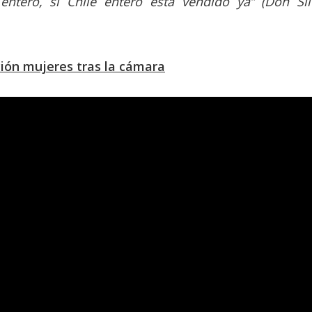
entero, si Chile entero está vendido ya” (Don Sil
ión mujeres tras la cámara