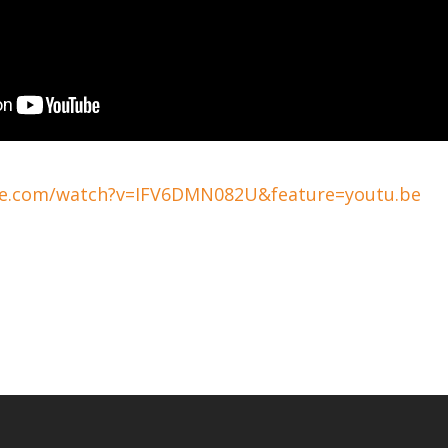
be.com/watch?v=IFV6DMN082U&feature=youtu.be