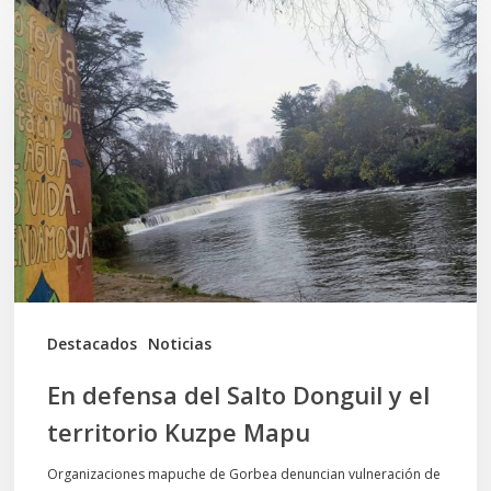
En
defensa
del
Salto
Donguil
y
el
territorio
Kuzpe
Mapu
Destacados
Noticias
En defensa del Salto Donguil y el
territorio Kuzpe Mapu
Organizaciones mapuche de Gorbea denuncian vulneración de