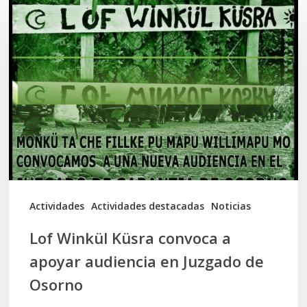
Winkül
Küsra
convoca
a
apoyar
audiencia
en
Juzgado
de
Actividades
Actividades destacadas
Noticias
Osorno
Lof Winkül Küsra convoca a
apoyar audiencia en Juzgado de
Osorno