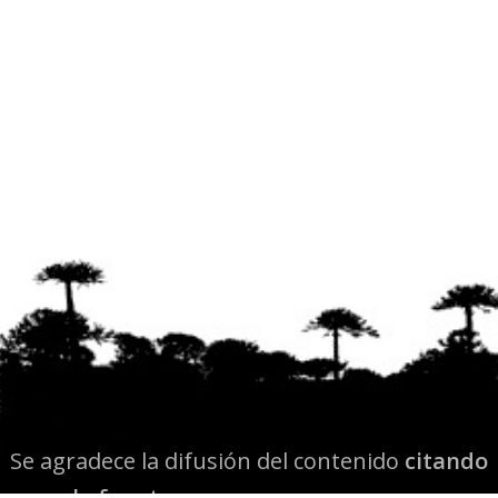
Se agradece la difusión del contenido
citando
la fuente www.mapuexpress.org