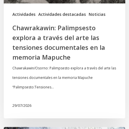
tensiones
documentales
Actividades
Actividades destacadas
Noticias
en
Chawrakawin: Palimpsesto
la
explora a través del arte las
memoria
tensiones documentales en la
Mapuche
memoria Mapuche
Chawrakawin/Osorno: Palimpsesto explora a través del arte las
tensiones documentales en la memoria Mapuche
“Palimpsesto:Tensiones…
29/07/2026