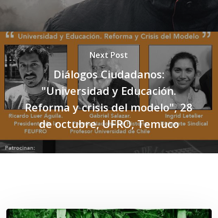
Next Post
Diálogos Ciudadanos:
"Universidad y Educación.
Reforma y crisis del modelo", 28
de octubre, UFRO, Temuco
Related Posts
Lof