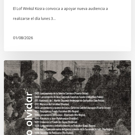
El Lof Winkül Küsra convoca a apoyar nueva audiencia a
realizarse el día lunes 3…
01/08/2026
Chawrakawin:
Palimpsesto
explora
a
través
del
arte
las