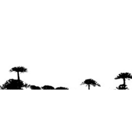
Se agradece la difusión del contenido
citando
la fuente www.mapuexpress.org