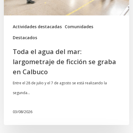
ficción
se
graba
Actividades destacadas
Comunidades
en
Destacados
Calbuco
Toda el agua del mar:
largometraje de ficción se graba
en Calbuco
Entre el 28 de julio y el 7 de agosto se está realizando la
segunda…
03/08/2026