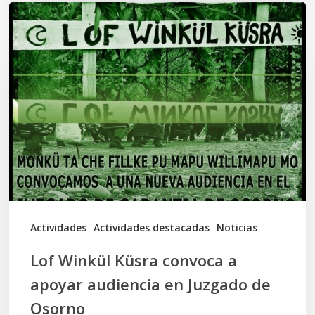
Lof
Winkül
Küsra
convoca
a
apoyar
audiencia
en
Juzgado
de
Actividades
Actividades destacadas
Noticias
Osorno
Lof Winkül Küsra convoca a
apoyar audiencia en Juzgado de
Osorno