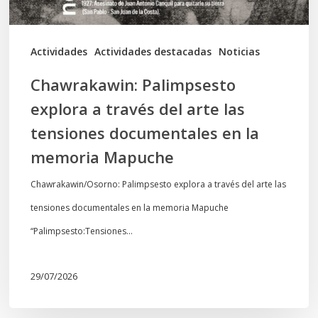
tensiones
documentales
Actividades
Actividades destacadas
Noticias
en
Chawrakawin: Palimpsesto
la
explora a través del arte las
memoria
tensiones documentales en la
Mapuche
memoria Mapuche
Chawrakawin/Osorno: Palimpsesto explora a través del arte las
tensiones documentales en la memoria Mapuche
“Palimpsesto:Tensiones…
29/07/2026