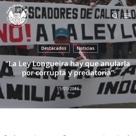
Skip
Men
search
to
Close
main
Menu
content
Destacados
Noticias
“La Ley Longueira hay que anularla
por corrupta y predatoria”
15/01/2016