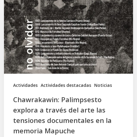
Palimpsesto
explora
a
través
del
arte
las
tensiones
documentales
Actividades
Actividades destacadas
Noticias
en
Chawrakawin: Palimpsesto
la
explora a través del arte las
memoria
tensiones documentales en la
Mapuche
memoria Mapuche