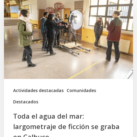
el
agua
del
mar:
largometraje
de
ficción
se
graba
Actividades destacadas
Comunidades
en
Destacados
Calbuco
Toda el agua del mar:
largometraje de ficción se graba
en Calbuco