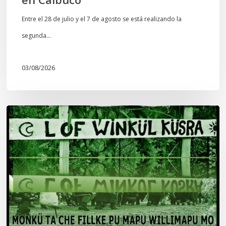
Entre el 28 de julio y el 7 de agosto se está realizando la
segunda…
03/08/2026
Lof
Winkül
Küsra
convoca
a
apoyar
audiencia