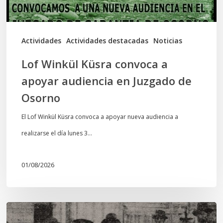
en
Juzgado
de
Actividades
Actividades destacadas
Noticias
Osorno
Lof Winkül Küsra convoca a
apoyar audiencia en Juzgado de
Osorno
El Lof Winkül Küsra convoca a apoyar nueva audiencia a
realizarse el día lunes 3…
01/08/2026
Chawrakawin: