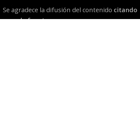
Se agradece la difusión del contenido
citando
la fuente www.mapuexpress.org
Desde el año 2000, ejerciendo el derecho a la
comunicación Mapuche en Wallmapu.
© 2026 Mapuexpress.