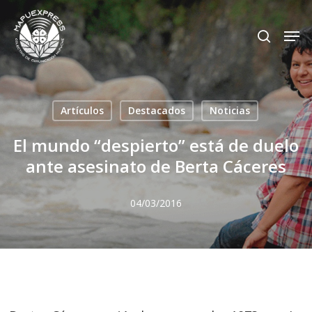
Skip
Men
search
to
Close
main
Menu
content
Artículos
Destacados
Noticias
El mundo “despierto” está de duelo
ante asesinato de Berta Cáceres
04/03/2016