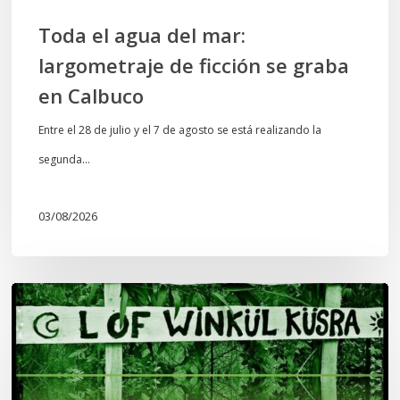
Calbuco
Toda el agua del mar:
largometraje de ficción se graba
en Calbuco
Entre el 28 de julio y el 7 de agosto se está realizando la
segunda…
03/08/2026
Lof
Winkül
Küsra
convoca