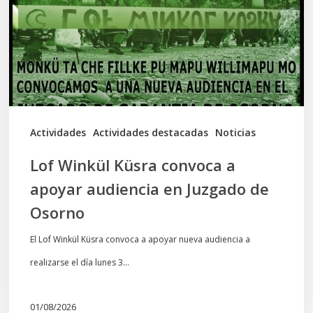
a
apoyar
audiencia
en
Juzgado
de
Actividades
Actividades destacadas
Noticias
Osorno
Lof Winkül Küsra convoca a
apoyar audiencia en Juzgado de
Osorno
El Lof Winkül Küsra convoca a apoyar nueva audiencia a
realizarse el día lunes 3…
01/08/2026