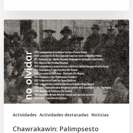
Chawrakawin:
Palimpsesto
explora
a
través
del
arte
las
tensiones
documentales
Actividades
Actividades destacadas
Noticias
en
Chawrakawin: Palimpsesto
la