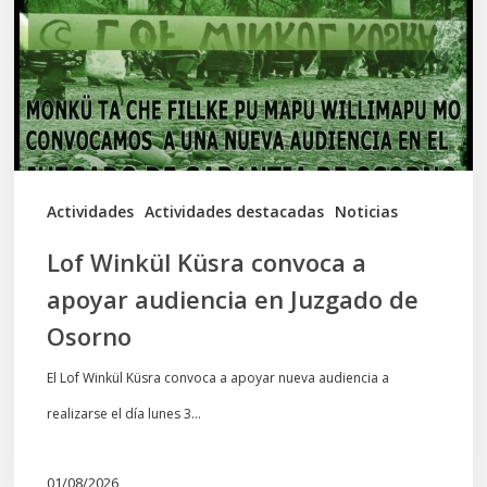
a
apoyar
audiencia
en
Juzgado
de
Actividades
Actividades destacadas
Noticias
Osorno
Lof Winkül Küsra convoca a
apoyar audiencia en Juzgado de
Osorno
El Lof Winkül Küsra convoca a apoyar nueva audiencia a
realizarse el día lunes 3…
01/08/2026