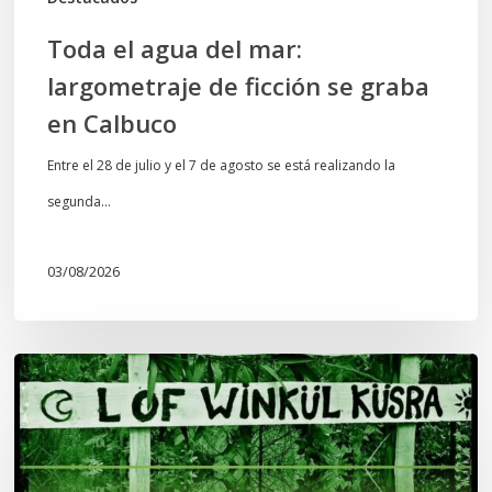
Calbuco
Toda el agua del mar:
largometraje de ficción se graba
en Calbuco
Entre el 28 de julio y el 7 de agosto se está realizando la
segunda…
03/08/2026
Lof
Winkül
Küsra
convoca