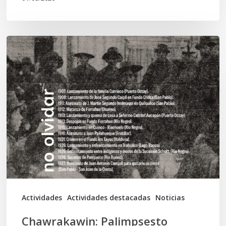
Chawrakawin:
Palimpsesto
explora
a
través
del
arte
las
tensiones
documentales
Actividades
Actividades destacadas
Noticias
en
Chawrakawin: Palimpsesto