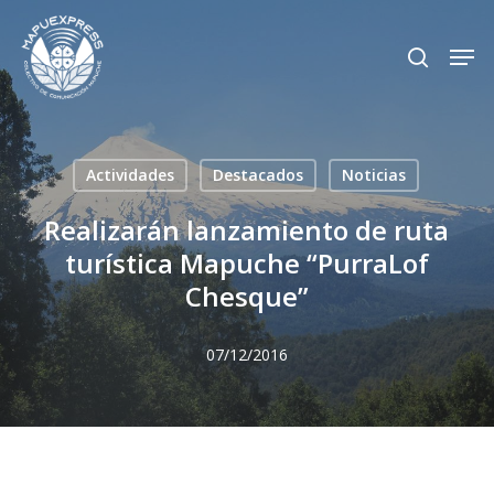
Skip
Men
search
to
Close
main
Menu
content
Actividades
Destacados
Noticias
Realizarán lanzamiento de ruta
turística Mapuche “PurraLof
Chesque”
07/12/2016