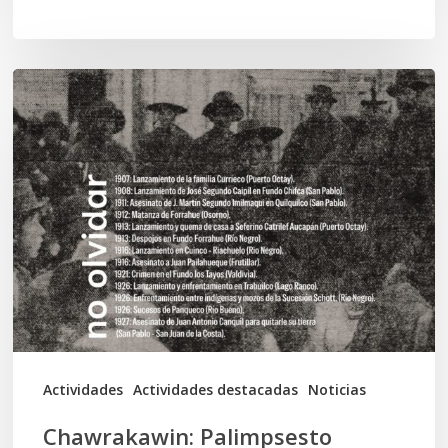
Chawrakawin:
Palimpsesto
explora
a
través
del
arte
las
tensiones
documentales
Actividades
Actividades destacadas
Noticias
en
Chawrakawin: Palimpsesto
la