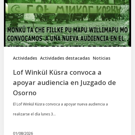
a
apoyar
audiencia
en
Juzgado
de
Actividades
Actividades destacadas
Noticias
Osorno
Lof Winkül Küsra convoca a
apoyar audiencia en Juzgado de
Osorno
El Lof Winkül Küsra convoca a apoyar nueva audiencia a
realizarse el día lunes 3…
01/08/2026