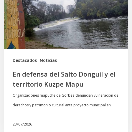
Donguil
y
el
territorio
Kuzpe
Mapu
Destacados
Noticias
En defensa del Salto Donguil y el
territorio Kuzpe Mapu
Organizaciones mapuche de Gorbea denuncian vulneración de
derechos y patrimonio cultural ante proyecto municipal en…
23/07/2026