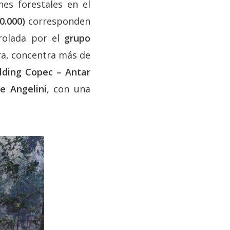
es forestales en el
0.000)
corresponden
trolada por el
grupo
ra, concentra más de
olding Copec – Antar
e Angelini
, con una