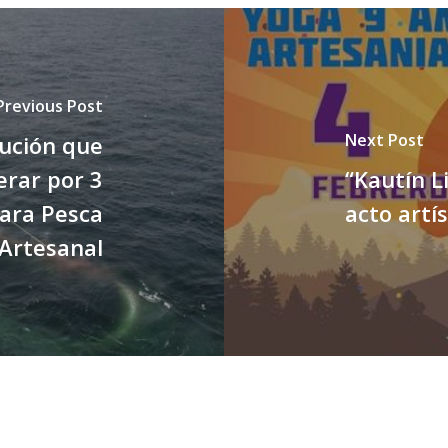
Previous Post
Next Post
lución que
erar por 3
“Kautín L
para Pesca
acto artís
Artesanal