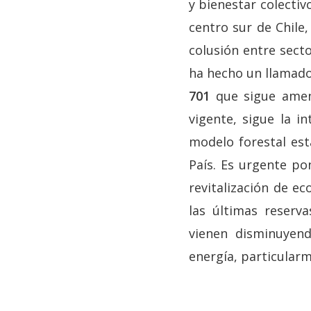
y bienestar colectiv
centro sur de Chile
colusión entre secto
ha hecho un llamado
701
que sigue amena
vigente, sigue la i
modelo forestal est
País. Es urgente po
revitalización de e
las últimas reserv
vienen disminuyen
energía, particularm