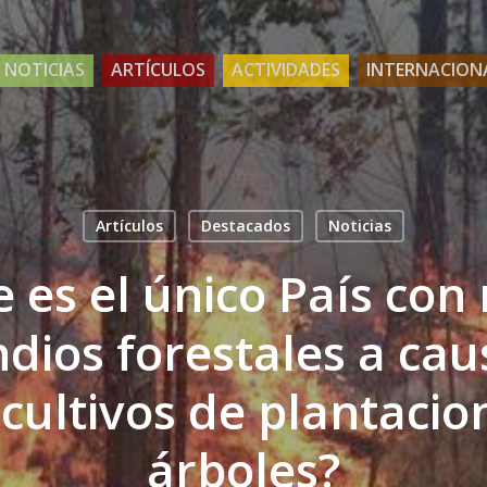
NOTICIAS
ARTÍCULOS
ACTIVIDADES
INTERNACION
Artículos
Destacados
Noticias
e es el único País co
ndios forestales a cau
ultivos de plantacio
árboles?