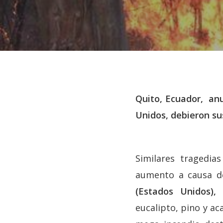
Quito, Ecuador, anu
Unidos, debieron su
Similares tragedia
aumento a causa de
(Estados Unidos),
d
Hit enter to search or ESC to close
eucalipto, pino y ac