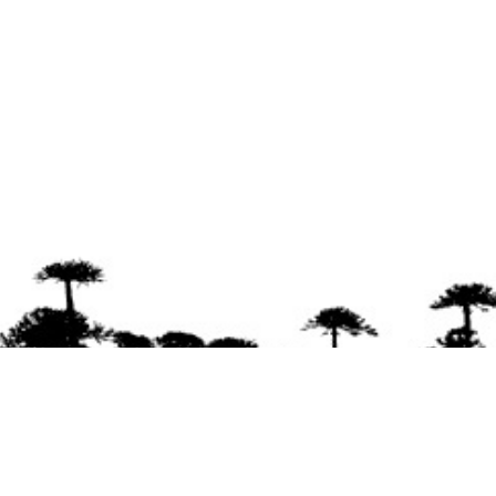
Se agradece la difusión del contenido
citando
la fuente www.mapuexpress.org