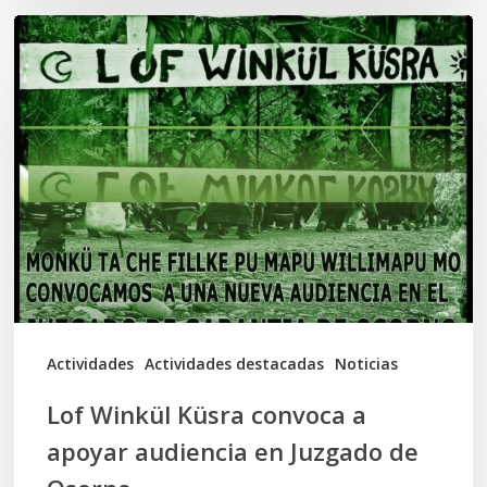
Lof
Winkül
Küsra
convoca
a
apoyar
audiencia
en
Juzgado
de
Actividades
Actividades destacadas
Noticias
Osorno
Lof Winkül Küsra convoca a
apoyar audiencia en Juzgado de