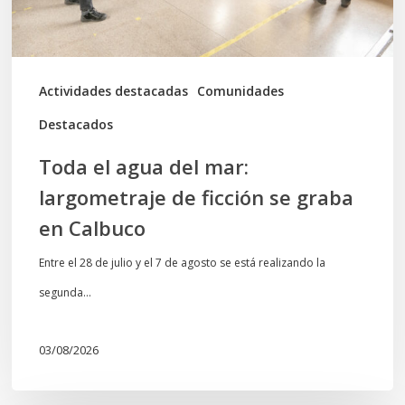
ficción
se
graba
Actividades destacadas
Comunidades
en
Destacados
Calbuco
Toda el agua del mar:
largometraje de ficción se graba
en Calbuco
Entre el 28 de julio y el 7 de agosto se está realizando la
segunda…
03/08/2026