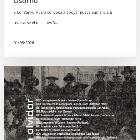
Osorno
El Lof Winkül Küsra convoca a apoyar nueva audiencia a
realizarse el día lunes 3…
01/08/2026
Chawrakawin:
Palimpsesto
explora
a
través
del
arte