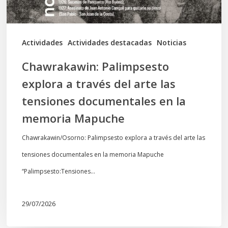
las
tensiones
documentales
Actividades
Actividades destacadas
Noticias
en
Chawrakawin: Palimpsesto
la
explora a través del arte las
memoria
tensiones documentales en la
Mapuche
memoria Mapuche
Chawrakawin/Osorno: Palimpsesto explora a través del arte las
tensiones documentales en la memoria Mapuche
“Palimpsesto:Tensiones…
29/07/2026