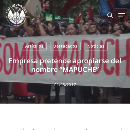
Skip
Men
search
to
Close
main
Menu
content
Artículos
Destacados
Noticias
Empresa pretende apropiarse del
nombre “MAPUCHE”
01/03/2017