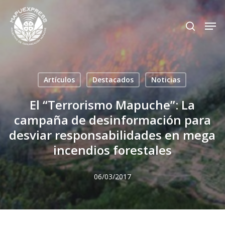
Skip
Men
search
to
Close
main
Menu
content
Artículos
Destacados
Noticias
El “Terrorismo Mapuche”: La
campaña de desinformación para
desviar responsabilidades en mega
incendios forestales
06/03/2017