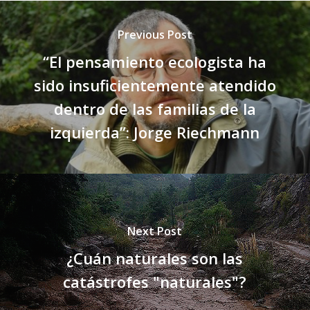
Previous Post
“El pensamiento ecologista ha
sido insuficientemente atendido
dentro de las familias de la
izquierda”: Jorge Riechmann
Next Post
¿Cuán naturales son las
catástrofes "naturales"?