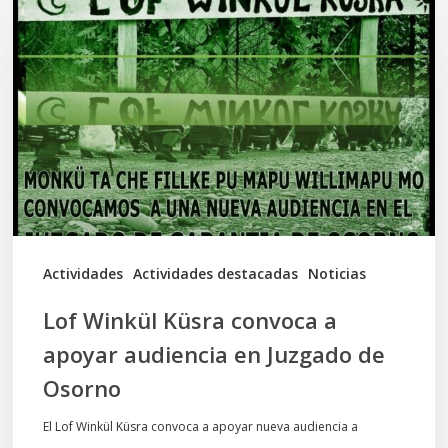
Winkül
Küsra
convoca
a
apoyar
audiencia
en
Juzgado
de
Actividades
Actividades destacadas
Noticias
Osorno
Lof Winkül Küsra convoca a
apoyar audiencia en Juzgado de
Osorno
El Lof Winkül Küsra convoca a apoyar nueva audiencia a