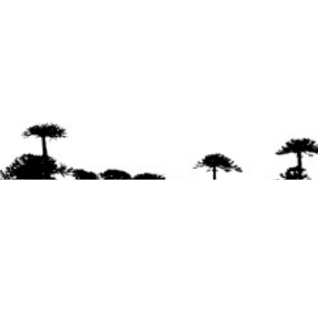
Se agradece la difusión del contenido
citando
la fuente www.mapuexpress.org