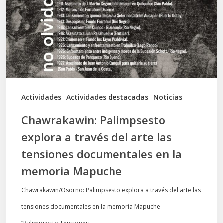
través
del
arte
las
tensiones
documentales
Actividades
Actividades destacadas
Noticias
en
Chawrakawin: Palimpsesto
la
explora a través del arte las
memoria
tensiones documentales en la
Mapuche
memoria Mapuche
Chawrakawin/Osorno: Palimpsesto explora a través del arte las
tensiones documentales en la memoria Mapuche
“Palimpsesto:Tensiones…