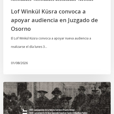
Osorno
Lof Winkül Küsra convoca a
apoyar audiencia en Juzgado de
Osorno
El Lof Winkül Küsra convoca a apoyar nueva audiencia a
realizarse el día lunes 3…
01/08/2026
Chawrakawin:
Palimpsesto
explora
a