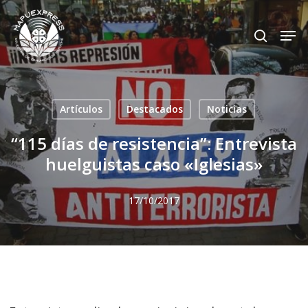
Skip
Men
search
to
Close
main
Menu
content
Artículos
Destacados
Noticias
“115 días de resistencia”: Entrevista
huelguistas caso «Iglesias»
17/10/2017