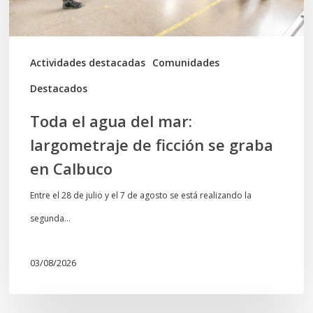
ficción
se
graba
Actividades destacadas
Comunidades
en
Destacados
Calbuco
Toda el agua del mar:
largometraje de ficción se graba
en Calbuco
Entre el 28 de julio y el 7 de agosto se está realizando la
segunda…
03/08/2026