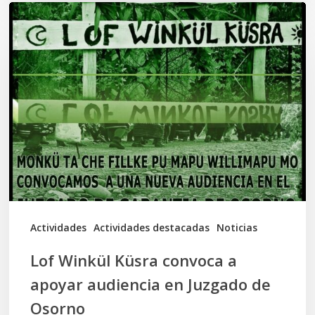
Lof
Winkül
Küsra
convoca
a
apoyar
audiencia
en
Juzgado
de
Actividades
Actividades destacadas
Noticias
Osorno
Lof Winkül Küsra convoca a
apoyar audiencia en Juzgado de
Osorno