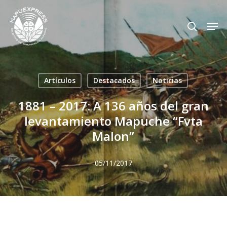
Skip
Men
search
to
Close
main
Menu
content
Artículos
Destacados
Noticias
1881 – 2017: A 136 años del gran
levantamiento Mapuche “Fvta
Malon”
05/11/2017