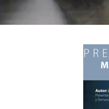
Hit enter to search or ESC to close