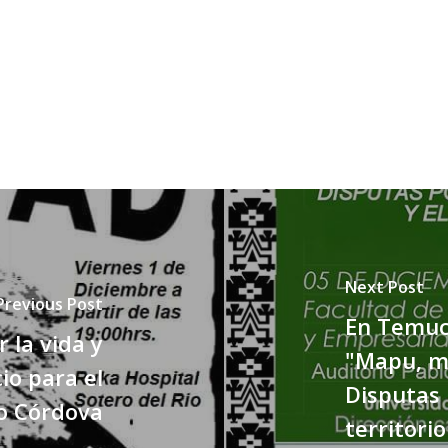
Next Post
Previous Post
En Temuco
 la vida y
"Mapu, m
io para el
Disputas p
o Córdova
territorio