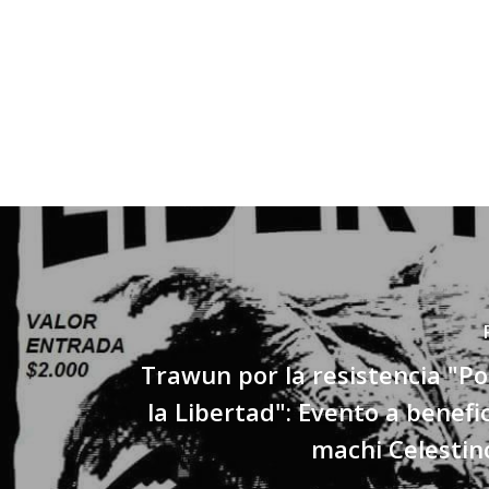
Trawun por la resistencia "Por
la Libertad": Evento a benefic
machi Celestin