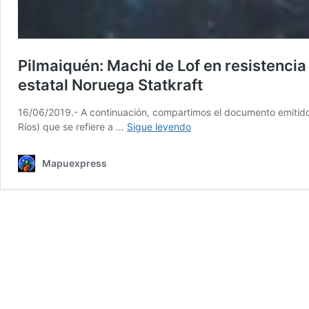
Pilmaiquén: Machi de Lof en resistenci
estatal Noruega Statkraft
16/06/2019.- A continuación, compartimos el documento emitido po
Pilmaiquén:
Ríos) que se refiere a …
Sigue leyendo
Machi
de
Mapuexpress
Lof
en
resistencia
denuncia
afectación
a
comunidades
Williche
por
proyectos