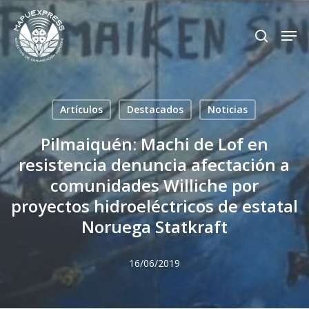
Skip
Men
search
to
Close
main
Menu
content
Artículos
Destacados
Noticias
Pilmaiquén: Machi de Lof en
resistencia denuncia afectación a
comunidades Williche por
proyectos hidroeléctricos de estatal
Noruega Statkraft
16/06/2019