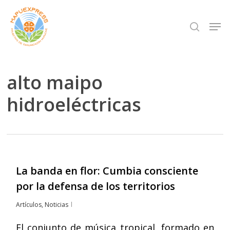
Skip
Men
search
to
Close
main
Menu
content
alto maipo
hidroeléctricas
La banda en flor: Cumbia consciente
por la defensa de los territorios
Artículos
,
Noticias
El conjunto de música tropical, formado en