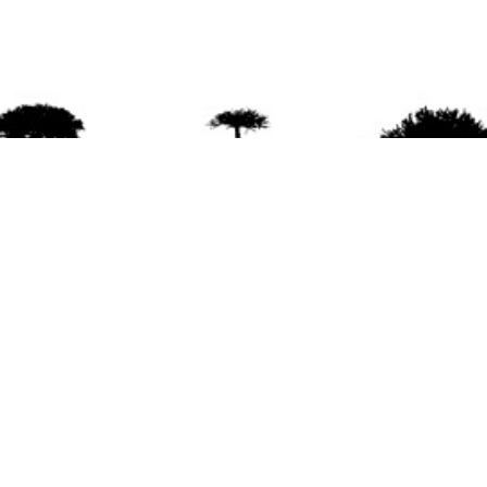
agradece la difusión del contenido
citando la fu
www.mapuexpress.org
ño 2000, ejerciendo el derecho a la comunicac
en Wallmapu.