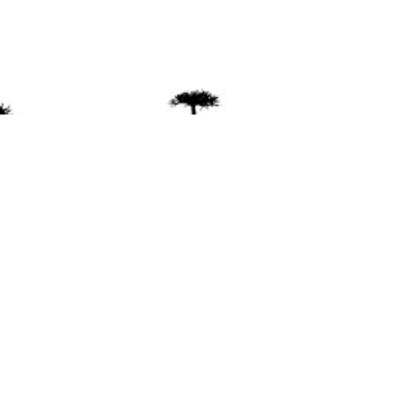
ente
ión Mapuche