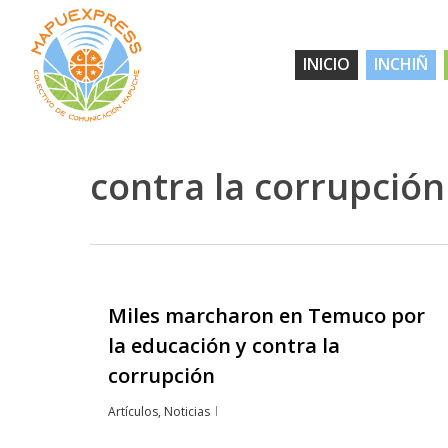
Skip
to
INICIO
INCHIÑ
main
content
contra la corrupción
Miles marcharon en Temuco por
Hit enter to search or ESC to close
la educación y contra la
corrupción
Artículos
,
Noticias