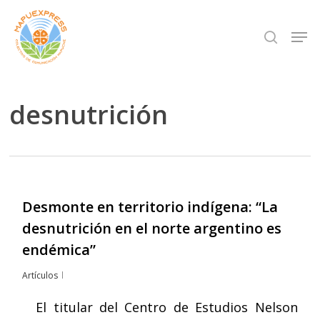
Skip
Men
search
to
Close
main
Menu
content
desnutrición
Desmonte en territorio indígena: “La
desnutrición en el norte argentino es
endémica”
Artículos
El titular del Centro de Estudios Nelson