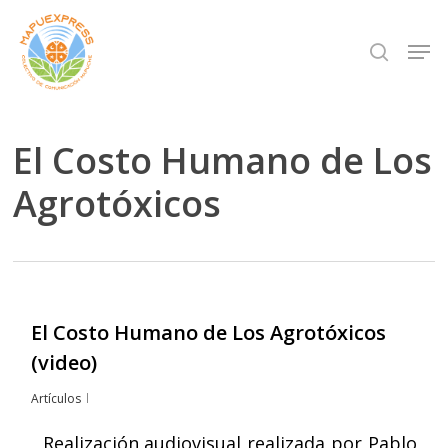
Skip
Men
search
to
Close
main
Menu
content
El Costo Humano de Los
Agrotóxicos
El Costo Humano de Los Agrotóxicos
(video)
Artículos
Realización audiovisual realizada por Pablo