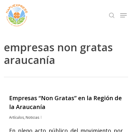
Skip
Men
search
to
Close
main
Menu
content
empresas non gratas
araucanía
Empresas “Non Gratas” en la Región de
la Araucanía
Artículos
,
Noticias
En pleno acto público del movimiento por