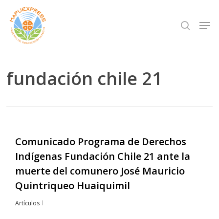
Skip
Men
search
to
Close
main
Menu
content
fundación chile 21
Comunicado Programa de Derechos
Indígenas Fundación Chile 21 ante la
muerte del comunero José Mauricio
Quintriqueo Huaiquimil
Artículos