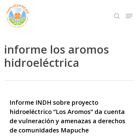
Skip
Men
search
to
Close
main
Menu
content
informe los aromos
hidroeléctrica
Informe INDH sobre proyecto
hidroeléctrico “Los Aromos” da cuenta
de vulneración y amenazas a derechos
de comunidades Mapuche