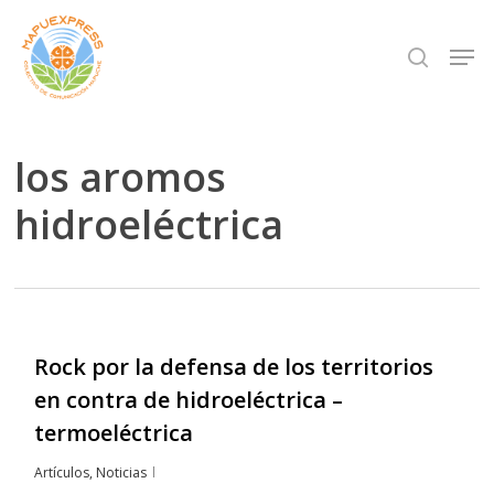
Skip
Men
search
to
Close
main
Menu
content
los aromos
hidroeléctrica
Rock por la defensa de los territorios
en contra de hidroeléctrica –
termoeléctrica
Artículos
,
Noticias