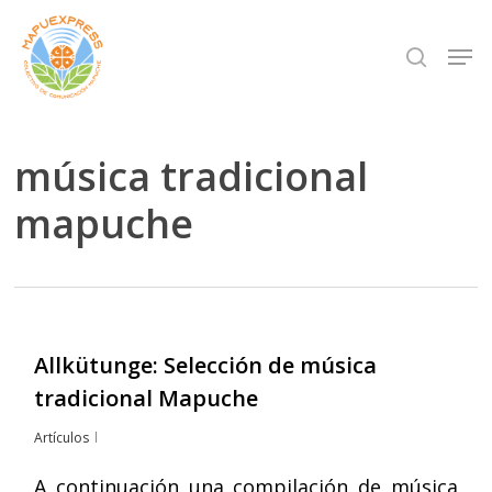
Skip
Men
search
to
Close
main
Menu
content
música tradicional
mapuche
Allkütunge: Selección de música
tradicional Mapuche
Artículos
A continuación una compilación de música