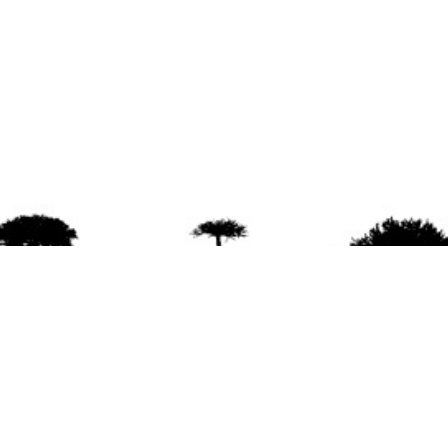
agradece la difusión del contenido
citando la fu
www.mapuexpress.org