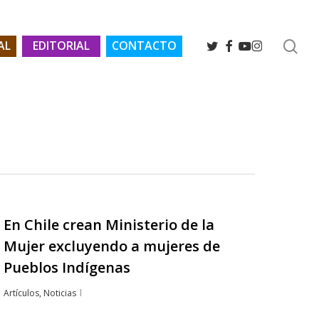
se
TWITTER
FACEBOOK
YOUTUBE
INSTAGRAM
AL
EDITORIAL
CONTACTO
En Chile crean Ministerio de la
Mujer excluyendo a mujeres de
Pueblos Indígenas
Artículos
,
Noticias