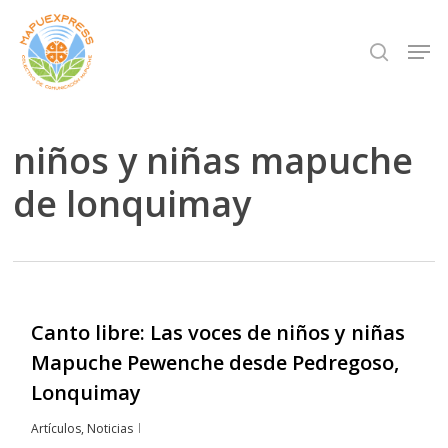
Skip
Men
search
to
Close
main
Menu
content
niños y niñas mapuche
de lonquimay
Canto libre: Las voces de niños y niñas
Mapuche Pewenche desde Pedregoso,
Lonquimay
Artículos
,
Noticias