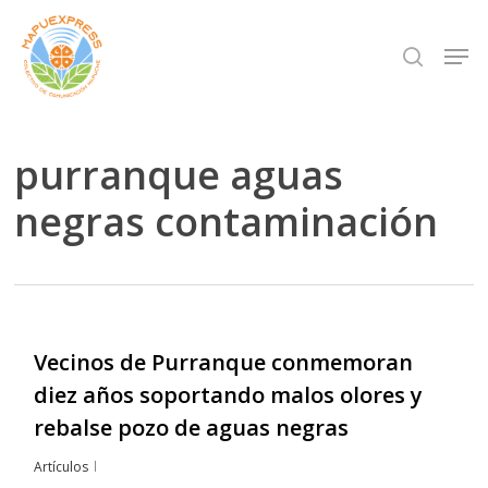
Skip
Men
search
to
Close
main
Menu
content
purranque aguas
negras contaminación
Vecinos de Purranque conmemoran
diez años soportando malos olores y
rebalse pozo de aguas negras
Artículos