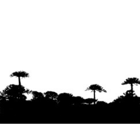
Se agradece la difusión del contenido
citando
la fuente www.mapuexpress.org