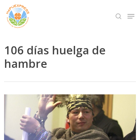
Skip
Men
search
to
Close
main
Menu
content
106 días huelga de
hambre