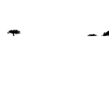
Se 
Desde el a