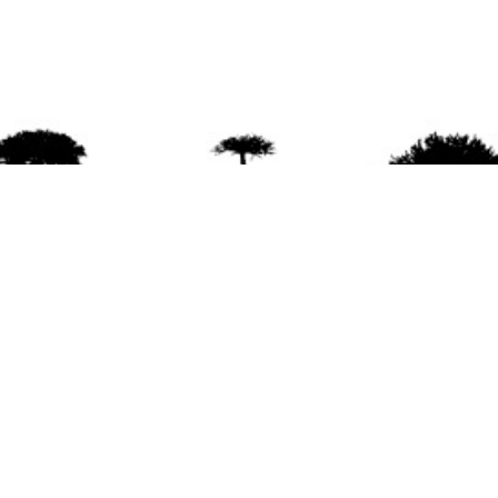
agradece la difusión del contenido
citando la fu
www.mapuexpress.org
ño 2000, ejerciendo el derecho a la comunicac
en Wallmapu.