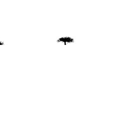
ente
ión Mapuche