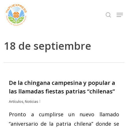
Skip
Men
search
to
Close
main
Menu
content
18 de septiembre
De la chingana campesina y popular a
las llamadas fiestas patrias “chilenas”
Artículos
,
Noticias
Pronto a cumplirse un nuevo llamado
“aniversario de la patria chilena” donde se